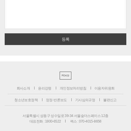
PC버전
회사소개
윤리강령
개인정보처리방침
이용자위원회
청소년보호정책
정정·반론보도
기사심의규정
불편신고
서울특별시 성동구 성수일로 39-34 서울숲더스페이스 12층
대표전화 : 1800-6522
팩스 : 070-4015-8658