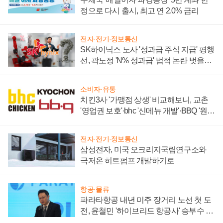
정으로 다시 출시, 최고 연 2.0% 금리
전자·전기·정보통신
SK하이닉스 노사 '성과급 주식 지급' 평행
선, 곽노정 'N% 성과급' 법적 논란 벗을지
주목
소비자·유통
치킨3사 '가맹점 상생' 비교해보니, 교촌
'영업권 보호'·bhc '신메뉴 개발'·BBQ '원가
부담'
전자·전기·정보통신
삼성전자, 미국 오크리지국립연구소와
극저온 히트펌프 개발하기로
항공·물류
파라타항공 내년 미주 장거리 노선 첫 도
전, 윤철민 '하이브리드 항공사' 승부수 통
할까