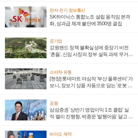
전자·전기·정보통신
SK하이닉스 통합노조 설립 움직임 본격
화, 성과급 체계 불만에 3500명 결집
공기업
강원랜드 정책 불확실성에 중장기 비전
'흔들', 신임 사장의 정부 설득 과제 무거워
져
소비자·유통
[현장] 롯데마트 야심작 '부산 물류센터' 가
보니, 장보기 상품 자동으로 담는 '로봇 40
0대' 장관
금융
삼섬증권 '상반기 영업이익 1조 클럽' 실
적 랠리 진행형, 박종문 '발행어음' 달고 연
임 향하나
바이오·제약