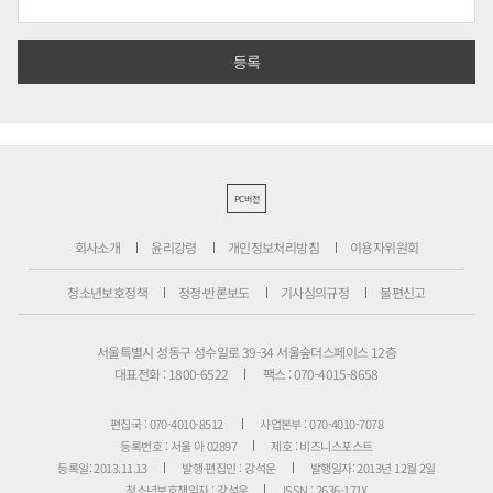
PC버전
회사소개
윤리강령
개인정보처리방침
이용자위원회
청소년보호정책
정정·반론보도
기사심의규정
불편신고
서울특별시 성동구 성수일로 39-34 서울숲더스페이스 12층
대표전화 : 1800-6522
팩스 : 070-4015-8658
편집국 : 070-4010-8512
사업본부 : 070-4010-7078
등록번호 : 서울 아 02897
제호 : 비즈니스포스트
등록일: 2013.11.13
발행·편집인 : 강석운
발행일자: 2013년 12월 2일
청소년보호책임자 : 강석운
ISSN : 2636-171X