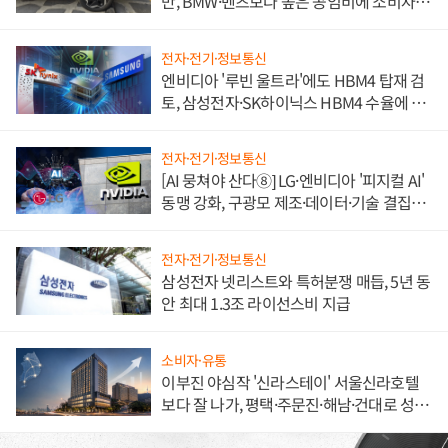
만, BMW·벤츠보다 높은 공임비에 소비자
불만 폭발
전자·전기·정보통신
엔비디아 '루빈 울트라'에도 HBM4 탑재 검
토, 삼성전자·SK하이닉스 HBM4 수율에 주
도권 갈린다
전자·전기·정보통신
[AI 뭉쳐야 산다⑧] LG·엔비디아 '피지컬 AI'
동맹 강화, 구광모 제조·데이터·기술 결집
해 종합 로보틱스 기업으로
전자·전기·정보통신
삼성전자 넷리스트와 특허분쟁 매듭, 5년 동
안 최대 1.3조 라이선스비 지급
소비자·유통
이부진 야심작 '신라스테이' 서울신라호텔
보다 잘 나가, 평택·주문진·해남·건대로 성
장판 더 넓힌다