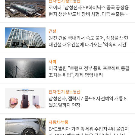
전자·전기·정보통신
로이터 "삼성전자 SK하이닉스 중국 공장용
현지 생산 반도체 장비 시험, 미국 수출통제
대비"
건설
원전 건설 국내외서 속도 붙어, 삼성물산·현
대건설·대우건설에 다가오는 '약속의 시간'
사회
미국 법원 "트럼프 정부 풍력 프로젝트 동결
조치는 위법", 해제 명령 내려
전자·전기·정보통신
삼성전자, 갤럭시Z 폴드8 사전예약 개통 8
월31일까지 연장
자동차·부품
BYD코리아 가격 앞세워 수입차 4위 올랐지