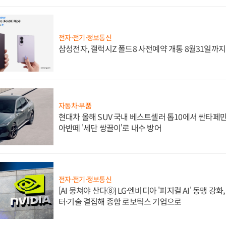
전자·전기·정보통신
삼성전자, 갤럭시Z 폴드8 사전예약 개통 8월31일까
자동차·부품
현대차 올해 SUV 국내 베스트셀러 톱10에서 싼타페만
아반떼 '세단 쌍끌이'로 내수 방어
전자·전기·정보통신
[AI 뭉쳐야 산다⑧] LG·엔비디아 '피지컬 AI' 동맹 강
터·기술 결집해 종합 로보틱스 기업으로