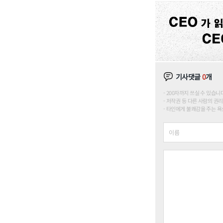
기사댓글
0
개
200자까지 쓰실 수 있습니다. (
저작권 등 다른 사람의 권리
타인에게 불쾌감을 주는 욕설