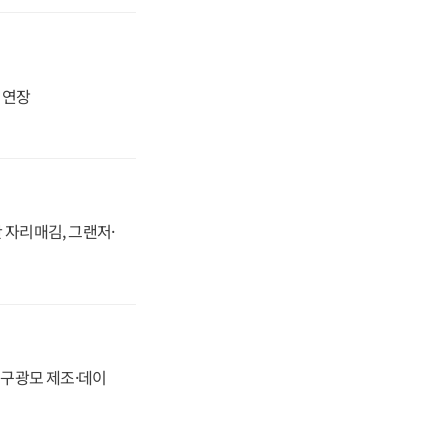
지 연장
 자리매김, 그랜저·
화, 구광모 제조·데이