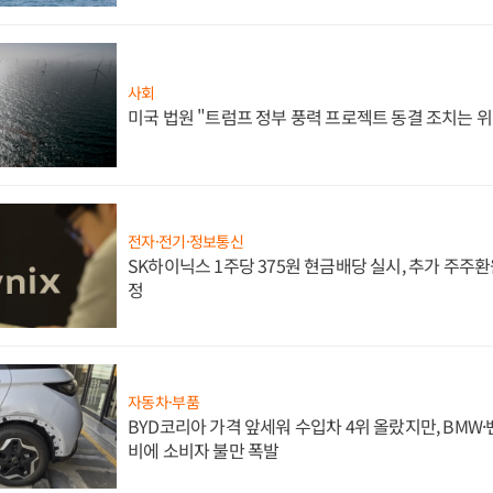
사회
미국 법원 "트럼프 정부 풍력 프로젝트 동결 조치는 위
전자·전기·정보통신
SK하이닉스 1주당 375원 현금배당 실시, 추가 주주환
정
자동차·부품
BYD코리아 가격 앞세워 수입차 4위 올랐지만, BMW
비에 소비자 불만 폭발