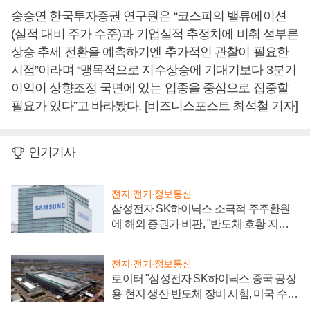
송승연 한국투자증권 연구원은 “코스피의 밸류에이션
(실적 대비 주가 수준)과 기업실적 추정치에 비춰 섣부른
상승 추세 전환을 예측하기엔 추가적인 관찰이 필요한
시점”이라며 “맹목적으로 지수상승에 기대기보다 3분기
이익이 상향조정 국면에 있는 업종을 중심으로 집중할
필요가 있다”고 바라봤다. [비즈니스포스트 최석철 기자]
인기기사
전자·전기·정보통신
삼성전자 SK하이닉스 소극적 주주환원
에 해외 증권가 비판, "반도체 호황 지속
성 의문"
전자·전기·정보통신
로이터 "삼성전자 SK하이닉스 중국 공장
용 현지 생산 반도체 장비 시험, 미국 수출
통제 대비"