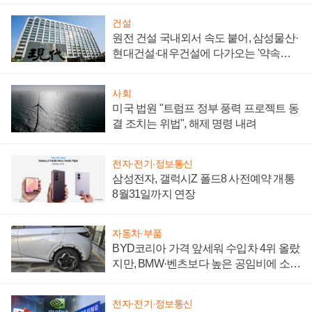
건설
원전 건설 국내외서 속도 붙어, 삼성물산·
현대건설·대우건설에 다가오는 '약속의
시간'
사회
미국 법원 "트럼프 정부 풍력 프로젝트 동
결 조치는 위법", 해제 명령 내려
전자·전기·정보통신
삼성전자, 갤럭시Z 폴드8 사전예약 개통
8월31일까지 연장
자동차·부품
BYD코리아 가격 앞세워 수입차 4위 올랐
지만, BMW·벤츠보다 높은 공임비에 소비
자 불만 폭발
전자·전기·정보통신