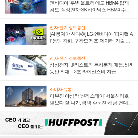
엔비디아 '루빈 울트라'에도 HBM4 탑재
검토, 삼성전자·SK하이닉스 HBM4 수율
에 주도권 갈린다
전자·전기·정보통신
[AI 뭉쳐야 산다⑧] LG·엔비디아 '피지컬 A
I' 동맹 강화, 구광모 제조·데이터·기술 결
집해 종합 로보틱스 기업으로
전자·전기·정보통신
삼성전자 넷리스트와 특허분쟁 매듭, 5년
동안 최대 1.3조 라이선스비 지급
소비자·유통
이부진 야심작 '신라스테이' 서울신라호
텔보다 잘 나가, 평택·주문진·해남·건대로
성장판 더 넓힌다