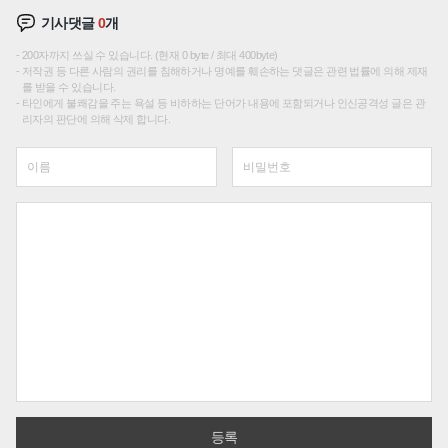
기사댓글
0
개
200자까지 쓰실 수 있습니다. (현재 0 byte / 최대 400byte)
저작권 등 다른 사람의 권리를 침해하거나 명예를 훼손하는 댓글은 관련 법률에 의해 제재
를 받을 수 있습니다.
타인에게 불쾌감을 주는 욕설 등 비하하는 단어가 내용에 포함되거나 인신공격성 글은 관
리자의 판단에 의해 삭제 합니다.