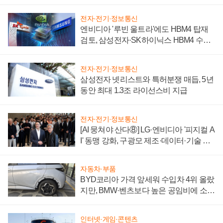
전자·전기·정보통신
엔비디아 '루빈 울트라'에도 HBM4 탑재
검토, 삼성전자·SK하이닉스 HBM4 수율
에 주도권 갈린다
전자·전기·정보통신
삼성전자 넷리스트와 특허분쟁 매듭, 5년
동안 최대 1.3조 라이선스비 지급
전자·전기·정보통신
[AI 뭉쳐야 산다⑧] LG·엔비디아 '피지컬 A
I' 동맹 강화, 구광모 제조·데이터·기술 결
집해 종합 로보틱스 기업으로
자동차·부품
BYD코리아 가격 앞세워 수입차 4위 올랐
지만, BMW·벤츠보다 높은 공임비에 소비
자 불만 폭발
인터넷·게임·콘텐츠