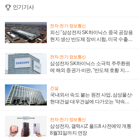
인기기사
전자·전기·정보통신
외신 "삼성전자 SK하이닉스 중국 공장용
현지 생산 반도체 장비 시험, 미국 수출통
제 대비"
전자·전기·정보통신
삼성전자 SK하이닉스 소극적 주주환원
에 해외 증권가 비판, "반도체 호황 지속
성 의문"
건설
국내외서 속도 붙는 원전 사업, 삼성물산·
현대건설·대우건설에 다가오는 '약속의
시간'
전자·전기·정보통신
삼성전자, 갤럭시Z 폴드8 사전예약 개통
8월31일까지 연장