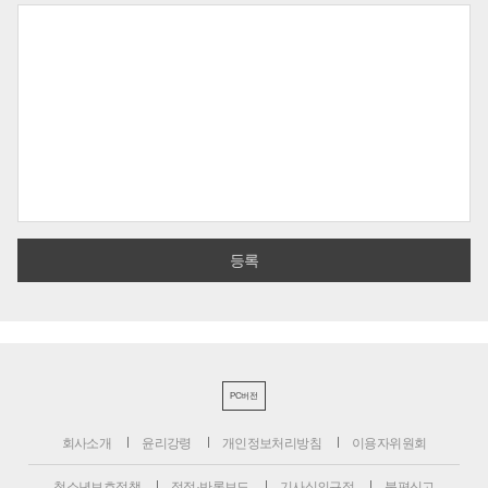
PC버전
회사소개
윤리강령
개인정보처리방침
이용자위원회
청소년보호정책
정정·반론보도
기사심의규정
불편신고