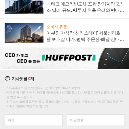
빅테크 메모리반도체 포함 장기계약 '2.7
조 달러' 규모, AI 투자 위축 우려와 반대
신호
소비자·유통
이부진 야심작 '신라스테이' 서울신라호
텔보다 잘 나가, 평택·주문진·해남·건대로
성장판 더 넓힌다
기사댓글
0
개
200자까지 쓰실 수 있습니다. (현재 0 byte / 최대 400byte)
저작권 등 다른 사람의 권리를 침해하거나 명예를 훼손하는 댓글은 관련 법률에 의해 제재
를 받을 수 있습니다.
타인에게 불쾌감을 주는 욕설 등 비하하는 단어가 내용에 포함되거나 인신공격성 글은 관
리자의 판단에 의해 삭제 합니다.