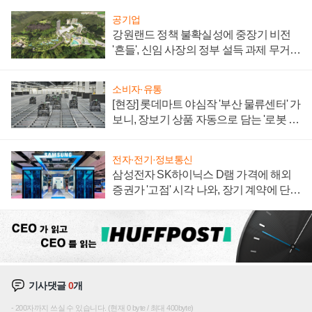
공기업
강원랜드 정책 불확실성에 중장기 비전
'흔들', 신임 사장의 정부 설득 과제 무거워
져
소비자·유통
[현장] 롯데마트 야심작 '부산 물류센터' 가
보니, 장보기 상품 자동으로 담는 '로봇 40
0대' 장관
전자·전기·정보통신
삼성전자 SK하이닉스 D램 가격에 해외
증권가 '고점' 시각 나와, 장기 계약에 단점
부각
기사댓글
0
개
200자까지 쓰실 수 있습니다. (현재 0 byte / 최대 400byte)