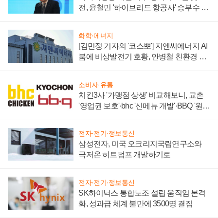
전, 윤철민 '하이브리드 항공사' 승부수 통
할까
화학·에너지
[김민정 기자의 '코스뽀'] 지엔씨에너지 AI
붐에 비상발전기 호황, 안병철 친환경 에
너지 발전전문기업 향한다
소비자·유통
치킨3사 '가맹점 상생' 비교해보니, 교촌
'영업권 보호'·bhc '신메뉴 개발'·BBQ '원가
부담'
전자·전기·정보통신
삼성전자, 미국 오크리지국립연구소와
극저온 히트펌프 개발하기로
전자·전기·정보통신
SK하이닉스 통합노조 설립 움직임 본격
화, 성과급 체계 불만에 3500명 결집