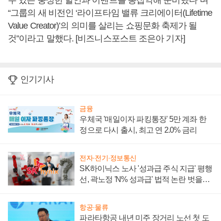
수 있는 풍성한 할인과 이벤트를 총집약해 준비했다”며
“그룹의 새 비전인 ‘라이프타임 밸류 크리에이터(Lifetime
Value Creator)’의 의미를 살리는 쇼핑문화 축제가 될
것”이라고 말했다. [비즈니스포스트 조은아 기자]
인기기사
금융
우체국 '매일이자 파킹통장' 5만 계좌 한
정으로 다시 출시, 최고 연 2.0% 금리
전자·전기·정보통신
SK하이닉스 노사 '성과급 주식 지급' 평행
선, 곽노정 'N% 성과급' 법적 논란 벗을지
주목
항공·물류
파라타항공 내년 미주 장거리 노선 첫 도