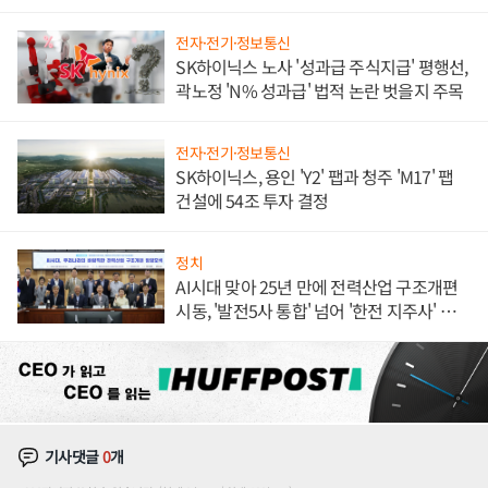
체결
전자·전기·정보통신
SK하이닉스 노사 '성과급 주식지급' 평행선,
곽노정 'N% 성과급' 법적 논란 벗을지 주목
전자·전기·정보통신
SK하이닉스, 용인 'Y2' 팹과 청주 'M17' 팹
건설에 54조 투자 결정
정치
AI시대 맞아 25년 만에 전력산업 구조개편
시동, '발전5사 통합' 넘어 '한전 지주사' 재편
론도
기사댓글
0
개