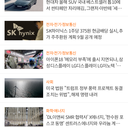
현대차 올해 SUV 국내 베스트셀러 톱10에
서 싼타페만 자리매김, 그랜저·아반떼 '세단
쌍끌이'로 내수 방어
전자·전기·정보통신
SK하이닉스 1주당 375원 현금배당 실시, 추
가 주주환원 계획 9월 공개 예정
전자·전기·정보통신
아이폰18 '메모리 부족'에 출시 지연되나, 삼
성디스플레이 LG디스플레이 LG이노텍 '탈
애플' 수익 다각화 속도
사회
미국 법원 "트럼프 정부 풍력 프로젝트 동결
조치는 위법", 해제 명령 내려
화학·에너지
'DL이앤씨 SMR 협력사' X에너지, '한수원 포
스코 동맹' 센트러스에너지와 우라늄 계약