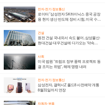
성 의문"
전자·전기·정보통신
로이터 "삼성전자 SK하이닉스 중국 공장
용 현지 생산 반도체 장비 시험, 미국 수출
통제 대비"
건설
원전 건설 국내외서 속도 붙어, 삼성물산·
현대건설·대우건설에 다가오는 '약속의
시간'
사회
미국 법원 "트럼프 정부 풍력 프로젝트 동
결 조치는 위법", 해제 명령 내려
전자·전기·정보통신
삼성전자, 갤럭시Z 폴드8 사전예약 개통
8월31일까지 연장
자동차·부품