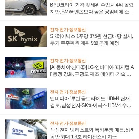
BYD코리아 가격 앞세워 수입차 4위 올랐
지만, BMW·벤츠보다 높은 공임비에 소비
자 불만 폭발
전자·전기·정보통신
SK하이닉스 1주당 375원 현금배당 실시,
추가 주주환원 계획 9월 공개 예정
전자·전기·정보통신
[AI 뭉쳐야 산다⑧] LG·엔비디아 '피지컬 A
I' 동맹 강화, 구광모 제조·데이터·기술 결
집해 종합 로보틱스 기업으로
전자·전기·정보통신
엔비디아 '루빈 울트라'에도 HBM4 탑재
검토, 삼성전자·SK하이닉스 HBM4 수율
에 주도권 갈린다
전자·전기·정보통신
삼성전자 넷리스트와 특허분쟁 매듭, 5년
동안 최대 1.3조 라이선스비 지급