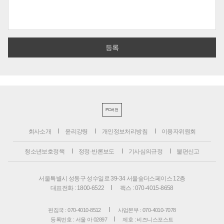
PC버전
회사소개
윤리강령
개인정보처리방침
이용자위원회
청소년보호정책
정정·반론보도
기사심의규정
불편신고
서울특별시 성동구 성수일로 39-34 서울숲더스페이스 12층
대표전화 : 1800-6522
팩스 : 070-4015-8658
편집국 : 070-4010-8512
사업본부 : 070-4010-7078
등록번호 : 서울 아 02897
제호 : 비즈니스포스트