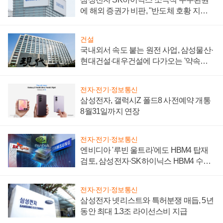
에 해외 증권가 비판, "반도체 호황 지속
성 의문"
건설
국내외서 속도 붙는 원전 사업, 삼성물산·
현대건설·대우건설에 다가오는 '약속의
시간'
전자·전기·정보통신
삼성전자, 갤럭시Z 폴드8 사전예약 개통
8월31일까지 연장
전자·전기·정보통신
엔비디아 '루빈 울트라'에도 HBM4 탑재
검토, 삼성전자·SK하이닉스 HBM4 수율
에 주도권 갈린다
전자·전기·정보통신
삼성전자 넷리스트와 특허분쟁 매듭, 5년
동안 최대 1.3조 라이선스비 지급