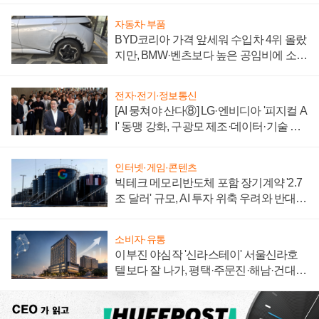
자동차·부품
BYD코리아 가격 앞세워 수입차 4위 올랐
지만, BMW·벤츠보다 높은 공임비에 소비
자 불만 폭발
전자·전기·정보통신
[AI 뭉쳐야 산다⑧] LG·엔비디아 '피지컬 A
I' 동맹 강화, 구광모 제조·데이터·기술 결
집해 종합 로보틱스 기업으로
인터넷·게임·콘텐츠
빅테크 메모리반도체 포함 장기계약 '2.7
조 달러' 규모, AI 투자 위축 우려와 반대
신호
소비자·유통
이부진 야심작 '신라스테이' 서울신라호
텔보다 잘 나가, 평택·주문진·해남·건대로
성장판 더 넓힌다