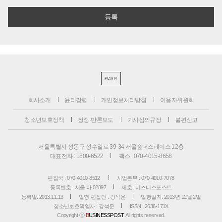
PC버전
회사소개
윤리강령
개인정보처리방침
이용자위원회
청소년보호정책
정정·반론보도
기사심의규정
불편신고
서울특별시 성동구 성수일로 39-34 서울숲더스페이스 12층
대표전화 : 1800-6522
팩스 : 070-4015-8658
편집국 : 070-4010-8512
사업본부 : 070-4010-7078
등록번호 : 서울 아 02897
제호 : 비즈니스포스트
등록일: 2013.11.13
발행·편집인 : 강석운
발행일자: 2013년 12월 2일
청소년보호책임자 : 강석운
ISSN : 2636-171X
Copyright ⓒ
B
USINESSPOST
. All rights reserved.