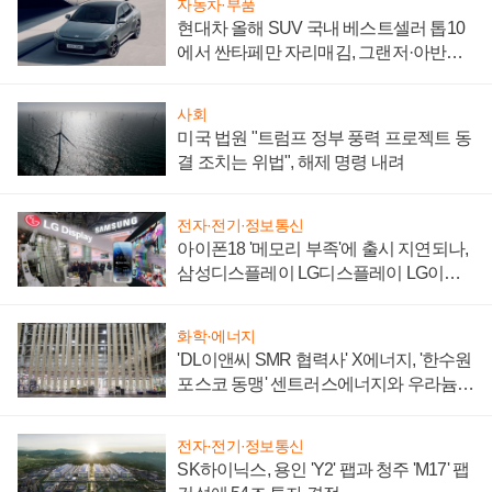
자동차·부품
현대차 올해 SUV 국내 베스트셀러 톱10
에서 싼타페만 자리매김, 그랜저·아반떼
'세단 쌍끌이'로 내수 방어
사회
미국 법원 "트럼프 정부 풍력 프로젝트 동
결 조치는 위법", 해제 명령 내려
전자·전기·정보통신
아이폰18 '메모리 부족'에 출시 지연되나,
삼성디스플레이 LG디스플레이 LG이노
텍 '탈애플' 수익 다각화 속도
화학·에너지
'DL이앤씨 SMR 협력사' X에너지, '한수원
포스코 동맹' 센트러스에너지와 우라늄
계약 체결
전자·전기·정보통신
SK하이닉스, 용인 'Y2' 팹과 청주 'M17' 팹