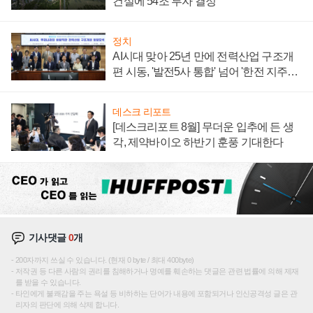
건설에 54조 투자 결정
정치
AI시대 맞아 25년 만에 전력산업 구조개
편 시동, '발전5사 통합' 넘어 '한전 지주사'
재편론도
데스크 리포트
[데스크리포트 8월] 무더운 입추에 든 생
각, 제약바이오 하반기 훈풍 기대한다
기사댓글
0
개
200자까지 쓰실 수 있습니다. (현재 0 byte / 최대 400byte)
저작권 등 다른 사람의 권리를 침해하거나 명예를 훼손하는 댓글은 관련 법률에 의해 제재
를 받을 수 있습니다.
타인에게 불쾌감을 주는 욕설 등 비하하는 단어가 내용에 포함되거나 인신공격성 글은 관
리자의 판단에 의해 삭제 합니다.