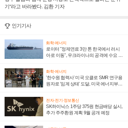
기”라고 바라봤다. 김환 기자
인기기사
화학·에너지
로이터 "정제연료 3만 톤 한국에서 러시
아로 이동", 우크라이나의 공격에 수요 늘
어
화학·에너지
'한수원 협력사' 미국 오클로 SMR 연구용
원자로 '임계 상태' 도달, 미국 에너지부
"중요한 이정표"
전자·전기·정보통신
SK하이닉스 1주당 375원 현금배당 실시,
추가 주주환원 계획 9월 공개 예정