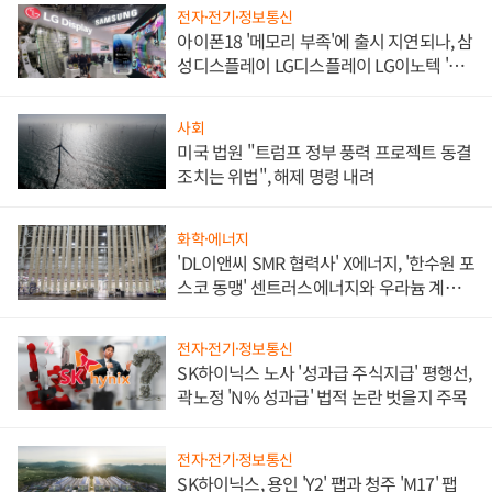
전자·전기·정보통신
아이폰18 '메모리 부족'에 출시 지연되나, 삼
성디스플레이 LG디스플레이 LG이노텍 '탈
애플' 수익 다각화 속도
사회
미국 법원 "트럼프 정부 풍력 프로젝트 동결
조치는 위법", 해제 명령 내려
화학·에너지
'DL이앤씨 SMR 협력사' X에너지, '한수원 포
스코 동맹' 센트러스에너지와 우라늄 계약
체결
전자·전기·정보통신
SK하이닉스 노사 '성과급 주식지급' 평행선,
곽노정 'N% 성과급' 법적 논란 벗을지 주목
전자·전기·정보통신
SK하이닉스, 용인 'Y2' 팹과 청주 'M17' 팹