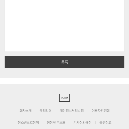
PC버전
회사소개
윤리강령
개인정보처리방침
이용자위원회
청소년보호정책
정정·반론보도
기사심의규정
불편신고