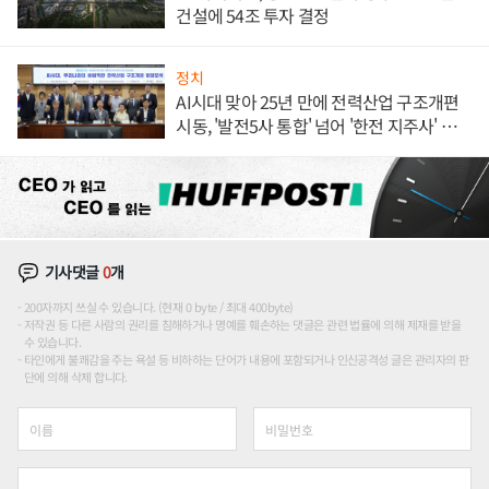
건설에 54조 투자 결정
정치
AI시대 맞아 25년 만에 전력산업 구조개편
시동, '발전5사 통합' 넘어 '한전 지주사' 재편
론도
기사댓글
0
개
200자까지 쓰실 수 있습니다. (현재 0 byte / 최대 400byte)
저작권 등 다른 사람의 권리를 침해하거나 명예를 훼손하는 댓글은 관련 법률에 의해 제재를 받을
수 있습니다.
타인에게 불쾌감을 주는 욕설 등 비하하는 단어가 내용에 포함되거나 인신공격성 글은 관리자의 판
단에 의해 삭제 합니다.