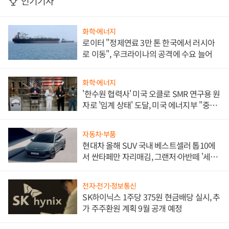
인기기사
화학·에너지
로이터 "정제연료 3만 톤 한국에서 러시아
로 이동", 우크라이나의 공격에 수요 늘어
화학·에너지
'한수원 협력사' 미국 오클로 SMR 연구용 원
자로 '임계 상태' 도달, 미국 에너지부 "중요
한 이정표"
자동차·부품
현대차 올해 SUV 국내 베스트셀러 톱10에
서 싼타페만 자리매김, 그랜저·아반떼 '세단
쌍끌이'로 내수 방어
전자·전기·정보통신
SK하이닉스 1주당 375원 현금배당 실시, 추
가 주주환원 계획 9월 공개 예정