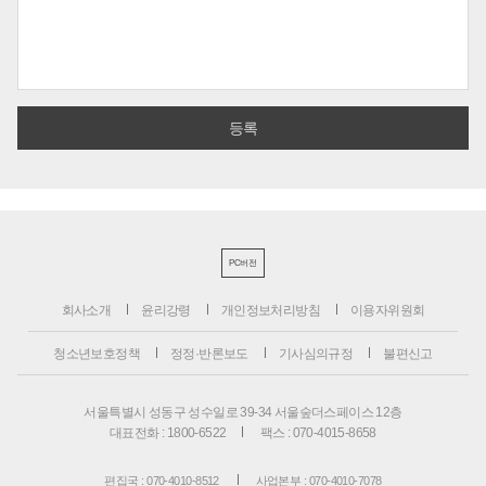
PC버전
회사소개
윤리강령
개인정보처리방침
이용자위원회
청소년보호정책
정정·반론보도
기사심의규정
불편신고
서울특별시 성동구 성수일로 39-34 서울숲더스페이스 12층
대표전화 : 1800-6522
팩스 : 070-4015-8658
편집국 : 070-4010-8512
사업본부 : 070-4010-7078