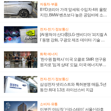
자동차·부품
BYD코리아 가격 앞세워 수입차 4위 올랐
지만, BMW·벤츠보다 높은 공임비에 소비
자 불만 폭발
전자·전기·정보통신
[AI 뭉쳐야 산다⑧] LG·엔비디아 '피지컬 A
I' 동맹 강화, 구광모 제조·데이터·기술 결
집해 종합 로보틱스 기업으로
화학·에너지
'한수원 협력사' 미국 오클로 SMR 연구용
원자로 '임계 상태' 도달, 미국 에너지부
"중요한 이정표"
전자·전기·정보통신
삼성전자 넷리스트와 특허분쟁 매듭, 5년
동안 최대 1.3조 라이선스비 지급
소비자·유통
이부진 야심작 '신라스테이' 서울신라호