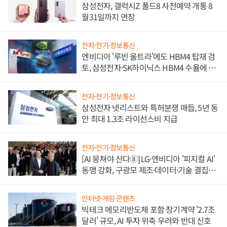
삼성전자, 갤럭시Z 폴드8 사전예약 개통 8
월31일까지 연장
전자·전기·정보통신
엔비디아 '루빈 울트라'에도 HBM4 탑재 검
토, 삼성전자·SK하이닉스 HBM4 수율에 주
도권 갈린다
전자·전기·정보통신
삼성전자 넷리스트와 특허분쟁 매듭, 5년 동
안 최대 1.3조 라이선스비 지급
전자·전기·정보통신
[AI 뭉쳐야 산다⑧] LG·엔비디아 '피지컬 AI'
동맹 강화, 구광모 제조·데이터·기술 결집
해 종합 로보틱스 기업으로
인터넷·게임·콘텐츠
빅테크 메모리반도체 포함 장기계약 '2.7조
달러' 규모, AI 투자 위축 우려와 반대 신호