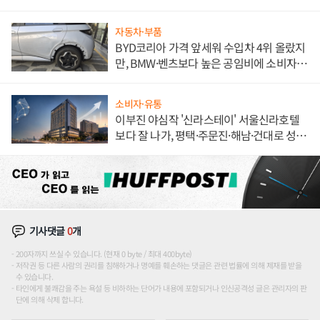
자동차·부품
BYD코리아 가격 앞세워 수입차 4위 올랐지
만, BMW·벤츠보다 높은 공임비에 소비자
불만 폭발
소비자·유통
이부진 야심작 '신라스테이' 서울신라호텔
보다 잘 나가, 평택·주문진·해남·건대로 성
장판 더 넓힌다
기사댓글
0
개
200자까지 쓰실 수 있습니다. (현재 0 byte / 최대 400byte)
저작권 등 다른 사람의 권리를 침해하거나 명예를 훼손하는 댓글은 관련 법률에 의해 제재를 받을
수 있습니다.
타인에게 불쾌감을 주는 욕설 등 비하하는 단어가 내용에 포함되거나 인신공격성 글은 관리자의 판
단에 의해 삭제 합니다.