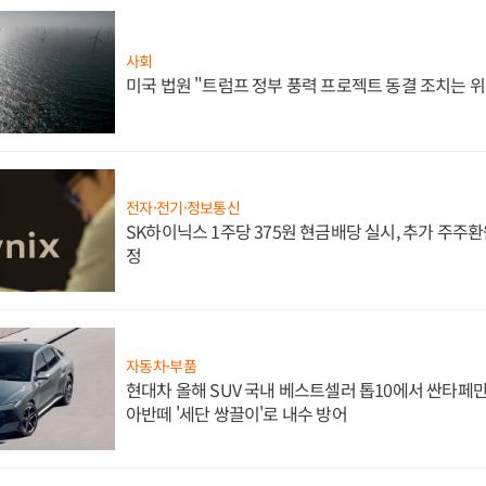
사회
미국 법원 "트럼프 정부 풍력 프로젝트 동결 조치는 위
전자·전기·정보통신
SK하이닉스 1주당 375원 현금배당 실시, 추가 주주환
정
자동차·부품
현대차 올해 SUV 국내 베스트셀러 톱10에서 싼타페만
아반떼 '세단 쌍끌이'로 내수 방어