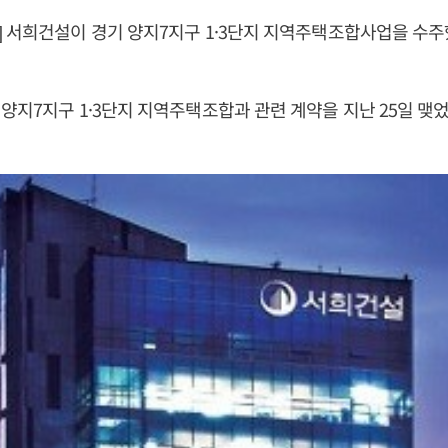
 서희건설이 경기 양지7지구 1·3단지 지역주택조합사업을 수주했다
양지7지구 1·3단지 지역주택조합과 관련 계약을 지난 25일 맺었