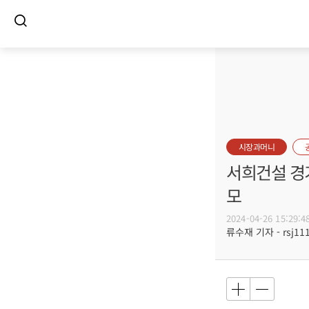
시장과머니
서희건설 경기
모
2024-04-26 15:29:4
류수재 기자 - rsj111