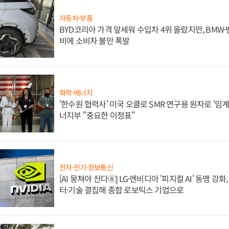
자동차·부품
BYD코리아 가격 앞세워 수입차 4위 올랐지만, BMW
비에 소비자 불만 폭발
화학·에너지
'한수원 협력사' 미국 오클로 SMR 연구용 원자로 '임계 
너지부 "중요한 이정표"
전자·전기·정보통신
[AI 뭉쳐야 산다⑧] LG·엔비디아 '피지컬 AI' 동맹 강
터·기술 결집해 종합 로보틱스 기업으로