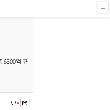
6300억 규
0