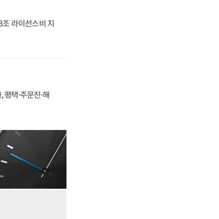
.3조 라이선스비 지
, 평택·주문진·해