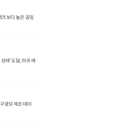
·벤츠보다 높은 공임
상태' 도달, 미국 에
화, 구광모 제조·데이