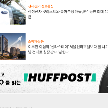
전자·전기·정보통신
삼성전자 넷리스트와 특허분쟁 매듭, 5년 동안 최대 1
급
소비자·유통
이부진 야심작 '신라스테이' 서울신라호텔보다 잘 나가
남·건대로 성장판 더 넓힌다