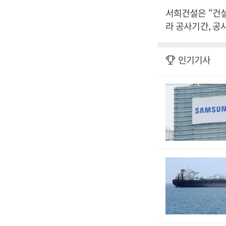
서희건설은 “건
라 공사기간, 공
인기기사