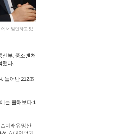
'에서 발언하고 있
통신부, 중소벤처
석했다.
 늘어난 212조
에는 올해보다 1
성 △미래유망산
육성 △대외여건