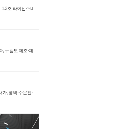
 1.3조 라이선스비
강화, 구광모 제조·데
가, 평택·주문진·