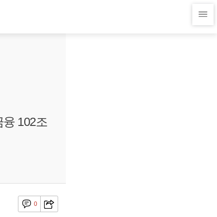
융 102조
0