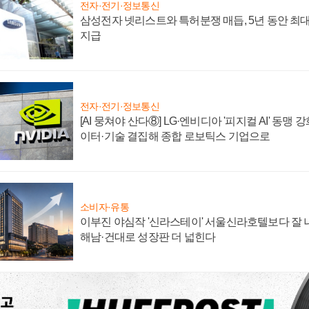
전자·전기·정보통신
삼성전자 넷리스트와 특허분쟁 매듭, 5년 동안 최대
지급
전자·전기·정보통신
[AI 뭉쳐야 산다⑧] LG·엔비디아 '피지컬 AI' 동맹 
이터·기술 결집해 종합 로보틱스 기업으로
소비자·유통
이부진 야심작 '신라스테이' 서울신라호텔보다 잘 나
해남·건대로 성장판 더 넓힌다