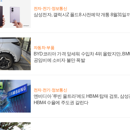
전자·전기·정보통신
삼성전자, 갤럭시Z 폴드8 사전예약 개통 8월31일
자동차·부품
BYD코리아 가격 앞세워 수입차 4위 올랐지만, B
공임비에 소비자 불만 폭발
전자·전기·정보통신
엔비디아 '루빈 울트라'에도 HBM4 탑재 검토, 삼
HBM4 수율에 주도권 갈린다