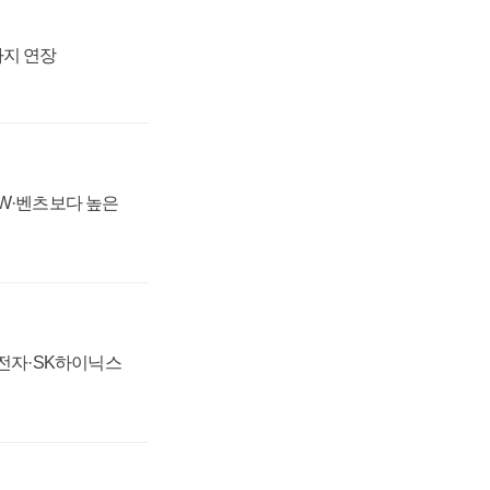
까지 연장
MW·벤츠보다 높은
성전자·SK하이닉스