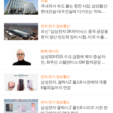
건설
국내외서 속도 붙는 원전 사업, 삼성물산·
현대건설·대우건설에 다가오는 '약속의
시간'
전자·전기·정보통신
외신 "삼성전자 SK하이닉스 중국 공장용
현지 생산 반도체 장비 시험, 미국 수출통
제 대비"
화학·에너지
삼성SDI ESS 수요 급증에 북미 증설 타
진, 최주선 스텔란티스·GM 합작공장 건
설 재추진하나
전자·전기·정보통신
삼성전자, 갤럭시Z 폴드8 사전예약 개통
8월31일까지 연장
전자·전기·정보통신
삼성전자 갤럭시 Z 폴드8 시리즈 사전 판