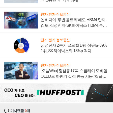
매 '144만 대' 역대 최대
전자·전기·정보통신
엔비디아 '루빈 울트라'에도 HBM4 탑재
검토, 삼성전자·SK하이닉스 HBM4 수율
에 주도권 갈린다
전자·전기·정보통신
삼성전자 2분기 글로벌 D램 점유율 39%
1위, SK하이닉스와 13%p 격차
전자·전기·정보통신
[오늘Who] 정철동 LG디스플레이 모바일
OLED로 하반기 실적 반등 시동, '칩플레
이션'에 가격 인하 압박은 부담
기사댓글
0
개