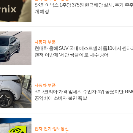
SK하이닉스 1주당 375원 현금배당 실시, 추가 주
개 예정
자동차·부품
현대차 올해 SUV 국내 베스트셀러 톱10에서 싼타
랜저·아반떼 '세단 쌍끌이'로 내수 방어
자동차·부품
BYD코리아 가격 앞세워 수입차 4위 올랐지만, B
공임비에 소비자 불만 폭발
전자·전기·정보통신