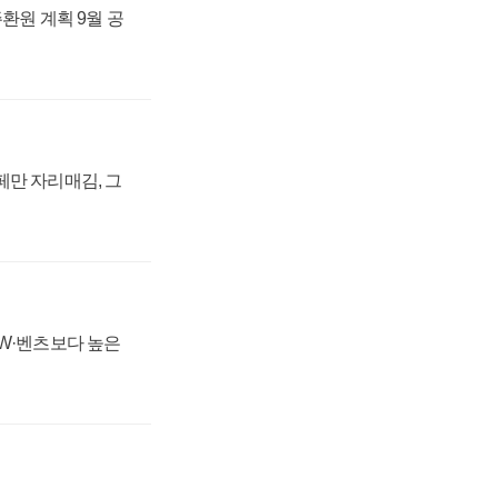
주환원 계획 9월 공
페만 자리매김, 그
MW·벤츠보다 높은