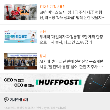
전자·전기·정보통신
SK하이닉스 노사 '성과급 주식 지급' 평행
선, 곽노정 'N% 성과급' 법적 논란 벗을지 주
목
금융
우체국 '매일이자 파킹통장' 5만 계좌 한정
으로 다시 출시, 최고 연 2.0% 금리
정치
AI시대 맞아 25년 만에 전력산업 구조개편
시동, '발전5사 통합' 넘어 '한전 지주사' 재편
론도
기사댓글
0
개
200자까지 쓰실 수 있습니다. (현재 0 byte / 최대 400byte)