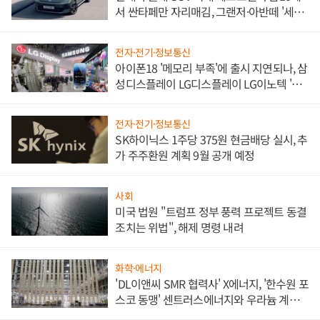
서 싼타페만 자리매김, 그랜저·아반떼 '세단
쌍끌이'로 내수 방어
전자·전기·정보통신
아이폰18 '메모리 부족'에 출시 지연되나, 삼
성디스플레이 LG디스플레이 LG이노텍 '탈
애플' 수익 다각화 속도
전자·전기·정보통신
SK하이닉스 1주당 375원 현금배당 실시, 추
가 주주환원 계획 9월 공개 예정
사회
미국 법원 "트럼프 정부 풍력 프로젝트 동결
조치는 위법", 해제 명령 내려
화학·에너지
'DL이앤씨 SMR 협력사' X에너지, '한수원 포
스코 동맹' 센트러스에너지와 우라늄 계약
체결