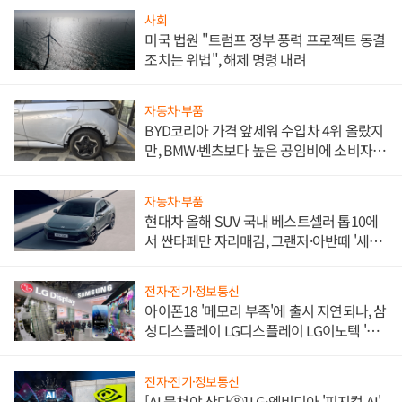
사회
미국 법원 "트럼프 정부 풍력 프로젝트 동결
조치는 위법", 해제 명령 내려
자동차·부품
BYD코리아 가격 앞세워 수입차 4위 올랐지
만, BMW·벤츠보다 높은 공임비에 소비자
불만 폭발
자동차·부품
현대차 올해 SUV 국내 베스트셀러 톱10에
서 싼타페만 자리매김, 그랜저·아반떼 '세단
쌍끌이'로 내수 방어
전자·전기·정보통신
아이폰18 '메모리 부족'에 출시 지연되나, 삼
성디스플레이 LG디스플레이 LG이노텍 '탈
애플' 수익 다각화 속도
전자·전기·정보통신
[AI 뭉쳐야 산다⑧] LG·엔비디아 '피지컬 AI'