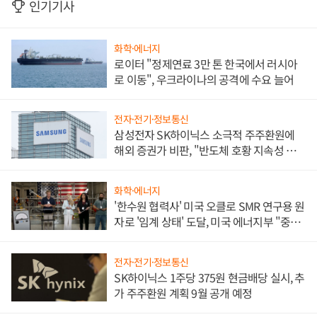
인기기사
화학·에너지
로이터 "정제연료 3만 톤 한국에서 러시아
로 이동", 우크라이나의 공격에 수요 늘어
전자·전기·정보통신
삼성전자 SK하이닉스 소극적 주주환원에
해외 증권가 비판, "반도체 호황 지속성 의
문"
화학·에너지
'한수원 협력사' 미국 오클로 SMR 연구용 원
자로 '임계 상태' 도달, 미국 에너지부 "중요
한 이정표"
전자·전기·정보통신
SK하이닉스 1주당 375원 현금배당 실시, 추
가 주주환원 계획 9월 공개 예정