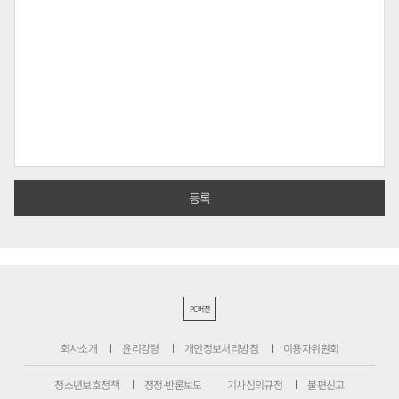
PC버전
회사소개
윤리강령
개인정보처리방침
이용자위원회
청소년보호정책
정정·반론보도
기사심의규정
불편신고