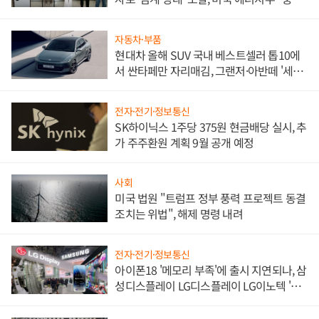
한 이정표"
자동차·부품
현대차 올해 SUV 국내 베스트셀러 톱10에
서 싼타페만 자리매김, 그랜저·아반떼 '세단
쌍끌이'로 내수 방어
전자·전기·정보통신
SK하이닉스 1주당 375원 현금배당 실시, 추
가 주주환원 계획 9월 공개 예정
사회
미국 법원 "트럼프 정부 풍력 프로젝트 동결
조치는 위법", 해제 명령 내려
전자·전기·정보통신
아이폰18 '메모리 부족'에 출시 지연되나, 삼
성디스플레이 LG디스플레이 LG이노텍 '탈
애플' 수익 다각화 속도