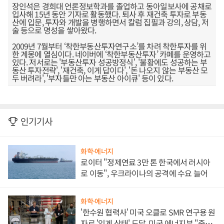
장인석은 경희대 언론정보학과를 졸업하고 동아일보사에 공채로
입사해 15년 동안 기자로 활동했다. 퇴사 후 재건축 투자로 부동
산에 입문, 투자와 개발을 병행하면서 칼럼 집필과 강의, 상담, 저
술 등으로 명성을 쌓아왔다.
2009년 7월부터 ‘착한부동산투자연구소’를 차려 착한투자를 위
한 계몽에 열심이다. 네이버에 ‘착한부동산투자’ 카페를 운영하고
있다. 저서로는 '부동산투자 성공방정식', '불황에도 성공하는 부
동산 투자전략', '재건축, 이게 답이다', '돈 나오지 않는 부동산 모
두 버려라', '부자들만 아는 부동산 아이큐' 등이 있다.
인기기사
화학·에너지
로이터 "정제연료 3만 톤 한국에서 러시아
로 이동", 우크라이나의 공격에 수요 늘어
화학·에너지
'한수원 협력사' 미국 오클로 SMR 연구용 원
자로 '임계 상태' 도달, 미국 에너지부 "중요