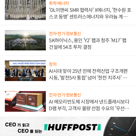
화학·에너지
'DL이앤씨 SMR 협력사' X에너지, '한수원 포
스코 동맹' 센트러스에너지와 우라늄 계약
체결
전자·전기·정보통신
SK하이닉스, 용인 'Y2' 팹과 청주 'M17' 팹
건설에 54조 투자 결정
정치
AI시대 맞아 25년 만에 전력산업 구조개편
시동, '발전5사 통합' 넘어 '한전 지주사' 재편
론도
전자·전기·정보통신
AI 메모리반도체 시장에서 낸드플래시보다
D램 부각, 고객사 물량 선점 수요의 '우선순
위'