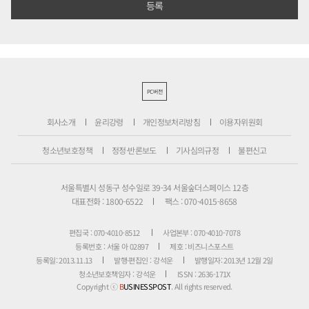
PC버전
회사소개
윤리강령
개인정보처리방침
이용자위원회
청소년보호정책
정정·반론보도
기사심의규정
불편신고
서울특별시 성동구 성수일로 39-34 서울숲더스페이스 12층
대표전화 : 1800-6522
팩스 : 070-4015-8658
편집국 : 070-4010-8512
사업본부 : 070-4010-7078
등록번호 : 서울 아 02897
제호 : 비즈니스포스트
등록일: 2013.11.13
발행·편집인 : 강석운
발행일자: 2013년 12월 2일
청소년보호책임자 : 강석운
ISSN : 2636-171X
Copyright ⓒ
B
USINESSPOST
. All rights reserved.