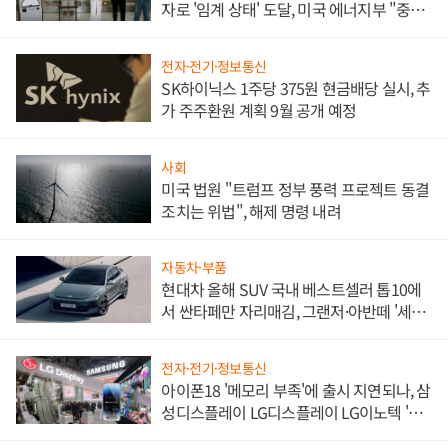
자로 '임계 상태' 도달, 미국 에너지부 "중요
한 이정표"
전자·전기·정보통신
SK하이닉스 1주당 375원 현금배당 실시, 추
가 주주환원 계획 9월 공개 예정
사회
미국 법원 "트럼프 정부 풍력 프로젝트 동결
조치는 위법", 해제 명령 내려
자동차·부품
현대차 올해 SUV 국내 베스트셀러 톱10에
서 싼타페만 자리매김, 그랜저·아반떼 '세단
쌍끌이'로 내수 방어
전자·전기·정보통신
아이폰18 '메모리 부족'에 출시 지연되나, 삼
성디스플레이 LG디스플레이 LG이노텍 '탈
애플' 수익 다각화 속도