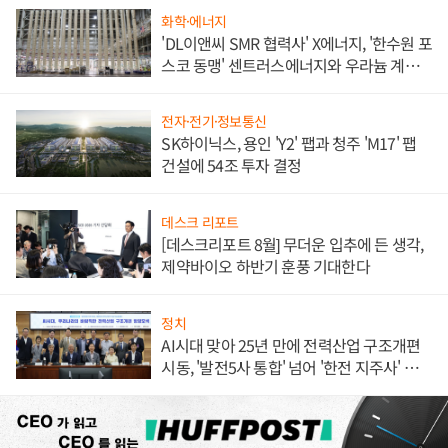
화학·에너지
'DL이앤씨 SMR 협력사' X에너지, '한수원 포
스코 동맹' 센트러스에너지와 우라늄 계약
체결
전자·전기·정보통신
SK하이닉스, 용인 'Y2' 팹과 청주 'M17' 팹
건설에 54조 투자 결정
데스크 리포트
[데스크리포트 8월] 무더운 입추에 든 생각,
제약바이오 하반기 훈풍 기대한다
정치
AI시대 맞아 25년 만에 전력산업 구조개편
시동, '발전5사 통합' 넘어 '한전 지주사' 재편
론도