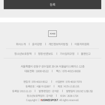
PC버전
회사소개
윤리강령
개인정보처리방침
이용자위원회
청소년보호정책
정정·반론보도
기사심의규정
불편신고
서울특별시 성동구 성수일로 39-34 서울숲더스페이스 12층
대표전화 : 1800-6522
팩스 : 070-4015-8658
편집국 : 070-4010-8512
사업본부 : 070-4010-7078
등록번호 : 서울 아 02897
제호 : 비즈니스포스트
등록일: 2013.11.13
발행·편집인 : 강석운
발행일자: 2013년 12월 2일
청소년보호책임자 : 강석운
ISSN : 2636-171X
Copyright ⓒ
B
USINESSPOST
. All rights reserved.