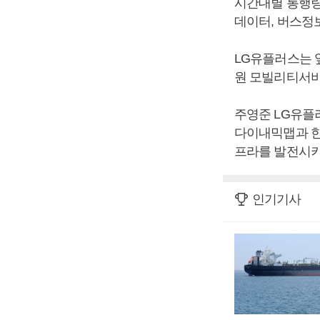
시간대별 통행량
데이터, 버스정보
LG유플러스는 
원 모빌리티서비
주영준 LG유플
다이내믹맵과 
프라를 발전시키
인기기사