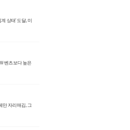
계 상태' 도달, 미
MW·벤츠보다 높은
페만 자리매김, 그