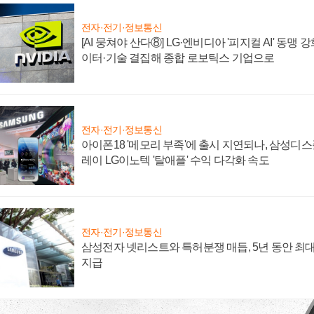
전자·전기·정보통신
[AI 뭉쳐야 산다⑧] LG·엔비디아 '피지컬 AI' 동맹 
이터·기술 결집해 종합 로보틱스 기업으로
전자·전기·정보통신
아이폰18 '메모리 부족'에 출시 지연되나, 삼성디
레이 LG이노텍 '탈애플' 수익 다각화 속도
전자·전기·정보통신
삼성전자 넷리스트와 특허분쟁 매듭, 5년 동안 최대
지급