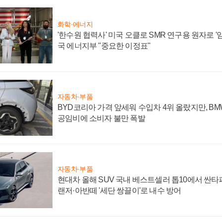
화학·에너지
'한수원 협력사' 미국 오클로 SMR 연구용 원자로 '임
국 에너지부 "중요한 이정표"
자동차·부품
BYD코리아 가격 앞세워 수입차 4위 올랐지만, B
공임비에 소비자 불만 폭발
자동차·부품
현대차 올해 SUV 국내 베스트셀러 톱10에서 싼타
랜저·아반떼 '세단 쌍끌이'로 내수 방어