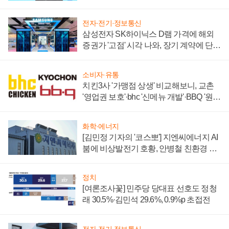
할까
전자·전기·정보통신
삼성전자 SK하이닉스 D램 가격에 해외
증권가 '고점' 시각 나와, 장기 계약에 단점
부각
소비자·유통
치킨3사 '가맹점 상생' 비교해보니, 교촌
'영업권 보호'·bhc '신메뉴 개발'·BBQ '원가
부담'
화학·에너지
[김민정 기자의 '코스뽀'] 지엔씨에너지 AI
붐에 비상발전기 호황, 안병철 친환경 에
너지 발전전문기업 향한다
정치
[여론조사꽃] 민주당 당대표 선호도 정청
래 30.5%·김민석 29.6%, 0.9%p 초접전