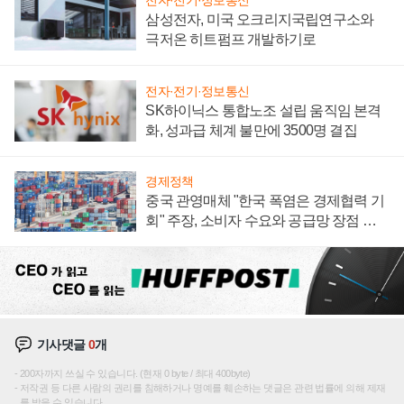
전자·전기·정보통신
삼성전자, 미국 오크리지국립연구소와
극저온 히트펌프 개발하기로
전자·전기·정보통신
SK하이닉스 통합노조 설립 움직임 본격
화, 성과급 체계 불만에 3500명 결집
경제정책
중국 관영매체 "한국 폭염은 경제협력 기
회" 주장, 소비자 수요와 공급망 장점 강
조
기사댓글
0
개
200자까지 쓰실 수 있습니다. (현재 0 byte / 최대 400byte)
저작권 등 다른 사람의 권리를 침해하거나 명예를 훼손하는 댓글은 관련 법률에 의해 제재
를 받을 수 있습니다.