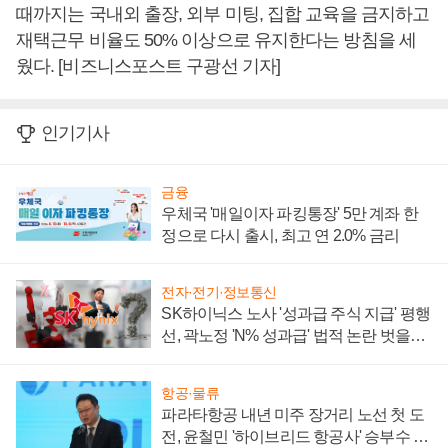
때까지는 국내외 출장, 외부 미팅, 집합 교육을 금지하고
재택근무 비율도 50% 이상으로 유지한다는 방침을 세
웠다. [비즈니스포스트 구광선 기자]
인기기사
금융
우체국 '매일이자 파킹통장' 5만 계좌 한
정으로 다시 출시, 최고 연 2.0% 금리
전자·전기·정보통신
SK하이닉스 노사 '성과급 주식 지급' 평행
선, 곽노정 'N% 성과급' 법적 논란 벗을지
주목
항공·물류
파라타항공 내년 미주 장거리 노선 첫 도
전, 윤철민 '하이브리드 항공사' 승부수 통