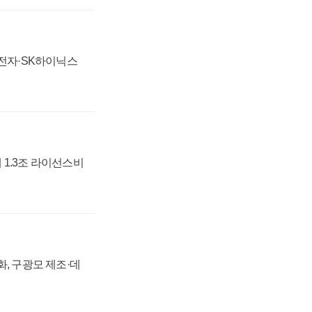
성전자·SK하이닉스
 1.3조 라이선스비
강화, 구광모 제조·데