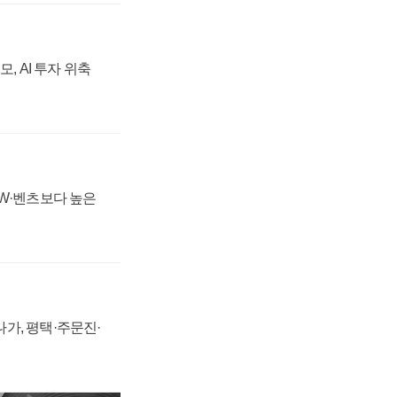
, AI 투자 위축
MW·벤츠보다 높은
가, 평택·주문진·