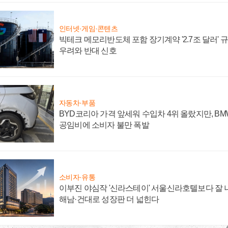
인터넷·게임·콘텐츠
빅테크 메모리반도체 포함 장기계약 '2.7조 달러' 규모
우려와 반대 신호
자동차·부품
BYD코리아 가격 앞세워 수입차 4위 올랐지만, B
공임비에 소비자 불만 폭발
소비자·유통
이부진 야심작 '신라스테이' 서울신라호텔보다 잘 나
해남·건대로 성장판 더 넓힌다