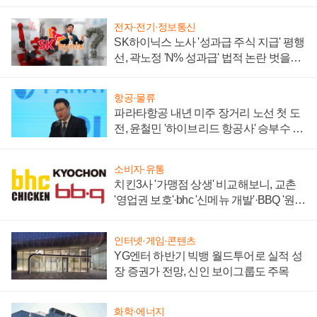
부각
전자·전기·정보통신
SK하이닉스 노사 '성과급 주식 지급' 평행
선, 곽노정 'N% 성과급' 법적 논란 벗을지
주목
항공·물류
파라타항공 내년 미주 장거리 노선 첫 도
전, 윤철민 '하이브리드 항공사' 승부수 통
할까
소비자·유통
치킨3사 '가맹점 상생' 비교해보니, 교촌
'영업권 보호'·bhc '신메뉴 개발'·BBQ '원가
부담'
인터넷·게임·콘텐츠
YG엔터 하반기 빅뱅 월드투어로 실적 성
장 증권가 전망, 신인 보이그룹도 주목
화학·에너지