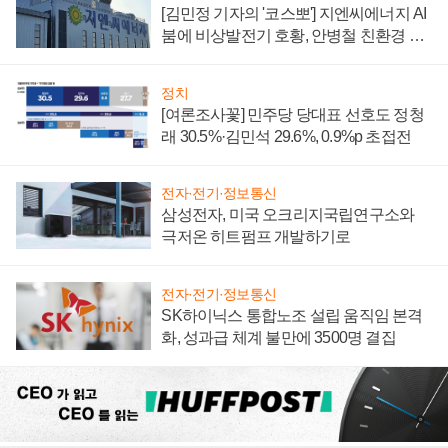
[김민정 기자의 '코스뽀'] 지엔씨에너지 AI
붐에 비상발전기 호황, 안병철 친환경 에
너지 발전전문기업 향한다
정치
[여론조사꽃] 민주당 당대표 선호도 정청
래 30.5%·김민석 29.6%, 0.9%p 초접전
전자·전기·정보통신
삼성전자, 미국 오크리지국립연구소와
극저온 히트펌프 개발하기로
전자·전기·정보통신
SK하이닉스 통합노조 설립 움직임 본격
화, 성과급 체계 불만에 3500명 결집