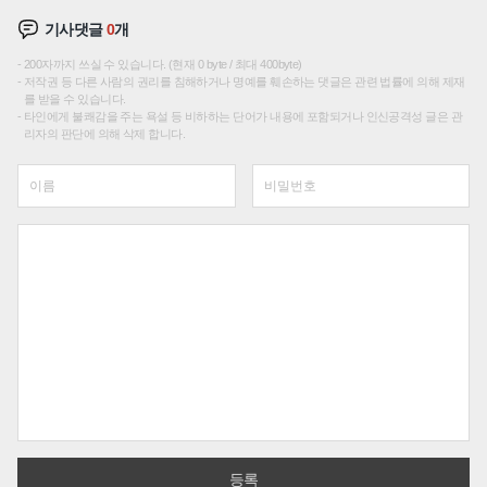
기사댓글
0
개
200자까지 쓰실 수 있습니다. (현재 0 byte / 최대 400byte)
저작권 등 다른 사람의 권리를 침해하거나 명예를 훼손하는 댓글은 관련 법률에 의해 제재
를 받을 수 있습니다.
타인에게 불쾌감을 주는 욕설 등 비하하는 단어가 내용에 포함되거나 인신공격성 글은 관
리자의 판단에 의해 삭제 합니다.