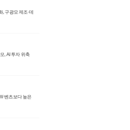
강화, 구광모 제조·데
, AI 투자 위축
MW·벤츠보다 높은