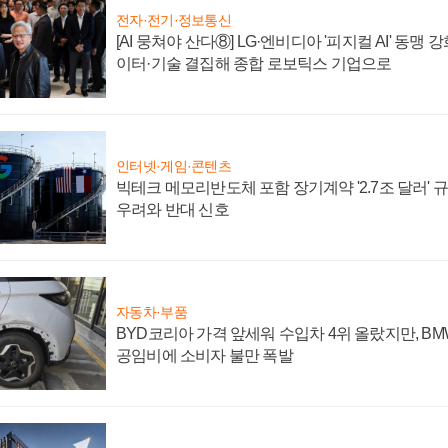
전자·전기·정보통신
[AI 뭉쳐야 산다⑧] LG·엔비디아 '피지컬 AI' 동맹 
이터·기술 결집해 종합 로보틱스 기업으로
인터넷·게임·콘텐츠
빅테크 메모리반도체 포함 장기계약 '2.7조 달러' 규모
우려와 반대 신호
자동차·부품
BYD코리아 가격 앞세워 수입차 4위 올랐지만, B
공임비에 소비자 불만 폭발