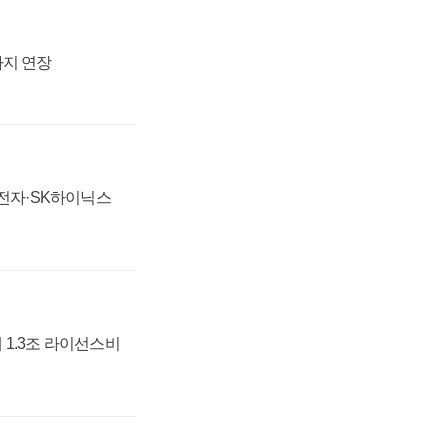
까지 연장
성전자·SK하이닉스
 1.3조 라이선스비