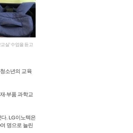
교실’ 수업을 듣고
 청소년의 교육
재·부품 과학교
다. LG이노텍은
0여 명으로 늘린