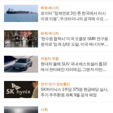
화학·에너지
로이터 "정제연료 3만 톤 한국에서 러시
아로 이동", 우크라이나의 공격에 수요 늘
어
화학·에너지
'한수원 협력사' 미국 오클로 SMR 연구용
원자로 '임계 상태' 도달, 미국 에너지부
"중요한 이정표"
자동차·부품
현대차 올해 SUV 국내 베스트셀러 톱10
에서 싼타페만 자리매김, 그랜저·아반떼
'세단 쌍끌이'로 내수 방어
전자·전기·정보통신
SK하이닉스 1주당 375원 현금배당 실시,
추가 주주환원 계획 9월 공개 예정
사회