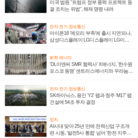
미국 법원 "트럼프 정부 풍력 프로젝트 동
결 조치는 위법", 해제 명령 내려
전자·전기·정보통신
아이폰18 '메모리 부족'에 출시 지연되나,
삼성디스플레이 LG디스플레이 LG이노
텍 '탈애플' 수익 다각화 속도
화학·에너지
'DL이앤씨 SMR 협력사' X에너지, '한수원
포스코 동맹' 센트러스에너지와 우라늄
계약 체결
전자·전기·정보통신
SK하이닉스, 용인 'Y2' 팹과 청주 'M17' 팹
건설에 54조 투자 결정
정치
AI시대 맞아 25년 만에 전력산업 구조개
편 시동, '발전5사 통합' 넘어 '한전 지주사'