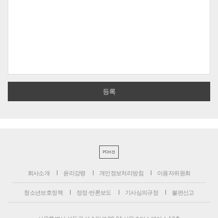
PC버전
회사소개
윤리강령
개인정보처리방침
이용자위원회
청소년보호정책
정정·반론보도
기사심의규정
불편신고