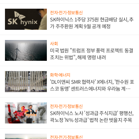
애플' 수익 다각화 속도
전자·전기·정보통신
SK하이닉스 1주당 375원 현금배당 실시, 추
가 주주환원 계획 9월 공개 예정
사회
미국 법원 "트럼프 정부 풍력 프로젝트 동결
조치는 위법", 해제 명령 내려
화학·에너지
'DL이앤씨 SMR 협력사' X에너지, '한수원 포
스코 동맹' 센트러스에너지와 우라늄 계약
체결
전자·전기·정보통신
SK하이닉스 노사 '성과급 주식지급' 평행선,
곽노정 'N% 성과급' 법적 논란 벗을지 주목
전자·전기·정보통신