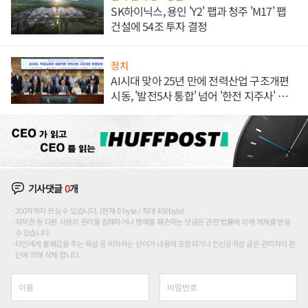
SK하이닉스, 용인 'Y2' 팹과 청주 'M17' 팹
건설에 54조 투자 결정
정치
AI시대 맞아 25년 만에 전력산업 구조개편
시동, '발전5사 통합' 넘어 '한전 지주사' 재편
론도
기사댓글
0
개
200자까지 쓰실 수 있습니다. (현재 0 byte / 최대 400byte)
저작권 등 다른 사람의 권리를 침해하거나 명예를 훼손하는 댓글은 관련 법률에 의해 제재를 받을
수 있습니다.
타인에게 불쾌감을 주는 욕설 등 비하하는 단어가 내용에 포함되거나 인신공격성 글은 관리자의 판
단에 의해 삭제 합니다.