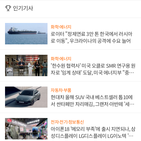
인기기사
화학·에너지
로이터 "정제연료 3만 톤 한국에서 러시아
로 이동", 우크라이나의 공격에 수요 늘어
화학·에너지
'한수원 협력사' 미국 오클로 SMR 연구용 원
자로 '임계 상태' 도달, 미국 에너지부 "중요
한 이정표"
자동차·부품
현대차 올해 SUV 국내 베스트셀러 톱10에
서 싼타페만 자리매김, 그랜저·아반떼 '세단
쌍끌이'로 내수 방어
전자·전기·정보통신
아이폰18 '메모리 부족'에 출시 지연되나, 삼
성디스플레이 LG디스플레이 LG이노텍 '탈