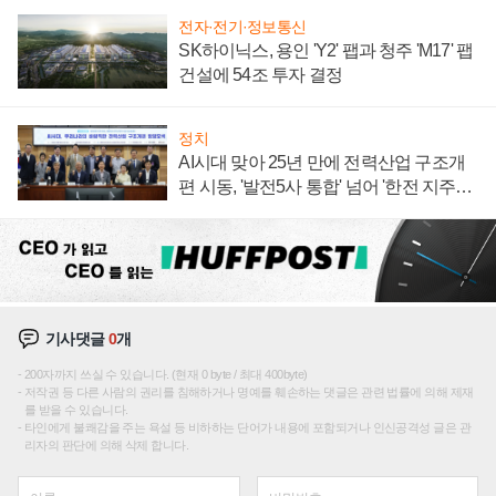
전자·전기·정보통신
SK하이닉스, 용인 'Y2' 팹과 청주 'M17' 팹
건설에 54조 투자 결정
정치
AI시대 맞아 25년 만에 전력산업 구조개
편 시동, '발전5사 통합' 넘어 '한전 지주사'
재편론도
기사댓글
0
개
200자까지 쓰실 수 있습니다. (현재 0 byte / 최대 400byte)
저작권 등 다른 사람의 권리를 침해하거나 명예를 훼손하는 댓글은 관련 법률에 의해 제재
를 받을 수 있습니다.
타인에게 불쾌감을 주는 욕설 등 비하하는 단어가 내용에 포함되거나 인신공격성 글은 관
리자의 판단에 의해 삭제 합니다.