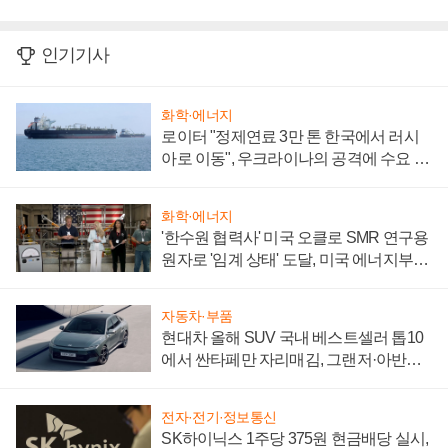
인기기사
화학·에너지
로이터 "정제연료 3만 톤 한국에서 러시
아로 이동", 우크라이나의 공격에 수요 늘
어
화학·에너지
'한수원 협력사' 미국 오클로 SMR 연구용
원자로 '임계 상태' 도달, 미국 에너지부
"중요한 이정표"
자동차·부품
현대차 올해 SUV 국내 베스트셀러 톱10
에서 싼타페만 자리매김, 그랜저·아반떼
'세단 쌍끌이'로 내수 방어
전자·전기·정보통신
SK하이닉스 1주당 375원 현금배당 실시,