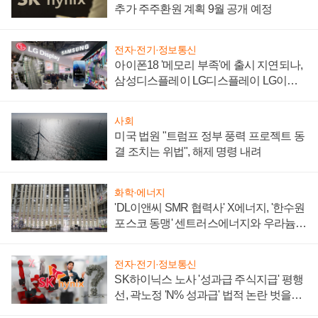
추가 주주환원 계획 9월 공개 예정
전자·전기·정보통신
아이폰18 '메모리 부족'에 출시 지연되나,
삼성디스플레이 LG디스플레이 LG이노
텍 '탈애플' 수익 다각화 속도
사회
미국 법원 "트럼프 정부 풍력 프로젝트 동
결 조치는 위법", 해제 명령 내려
화학·에너지
'DL이앤씨 SMR 협력사' X에너지, '한수원
포스코 동맹' 센트러스에너지와 우라늄
계약 체결
전자·전기·정보통신
SK하이닉스 노사 '성과급 주식지급' 평행
선, 곽노정 'N% 성과급' 법적 논란 벗을지
주목