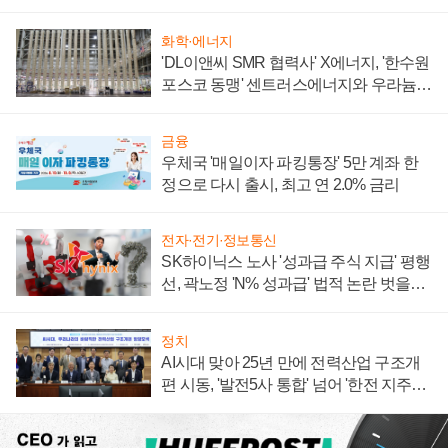
화학·에너지
'DL이앤씨 SMR 협력사' X에너지, '한수원
포스코 동맹' 센트러스에너지와 우라늄
계약 체결
금융
우체국 '매일이자 파킹통장' 5만 계좌 한
정으로 다시 출시, 최고 연 2.0% 금리
전자·전기·정보통신
SK하이닉스 노사 '성과급 주식 지급' 평행
선, 곽노정 'N% 성과급' 법적 논란 벗을지
주목
정치
AI시대 맞아 25년 만에 전력산업 구조개
편 시동, '발전5사 통합' 넘어 '한전 지주사'
재편론도