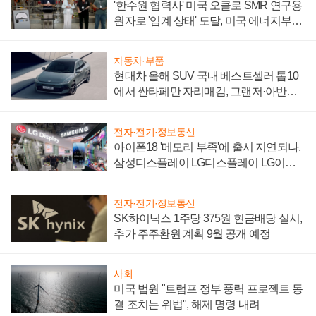
'한수원 협력사' 미국 오클로 SMR 연구용
원자로 '임계 상태' 도달, 미국 에너지부
"중요한 이정표"
자동차·부품
현대차 올해 SUV 국내 베스트셀러 톱10
에서 싼타페만 자리매김, 그랜저·아반떼
'세단 쌍끌이'로 내수 방어
전자·전기·정보통신
아이폰18 '메모리 부족'에 출시 지연되나,
삼성디스플레이 LG디스플레이 LG이노
텍 '탈애플' 수익 다각화 속도
전자·전기·정보통신
SK하이닉스 1주당 375원 현금배당 실시,
추가 주주환원 계획 9월 공개 예정
사회
미국 법원 "트럼프 정부 풍력 프로젝트 동
결 조치는 위법", 해제 명령 내려