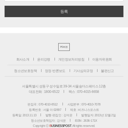
PC버전
회사소개
윤리강령
개인정보처리방침
이용자위원회
청소년보호정책
정정·반론보도
기사심의규정
불편신고
서울특별시 성동구 성수일로 39-34 서울숲더스페이스 12층
대표전화 : 1800-6522
팩스 : 070-4015-8658
편집국 : 070-4010-8512
사업본부 : 070-4010-7078
등록번호 : 서울 아 02897
제호 : 비즈니스포스트
등록일: 2013.11.13
발행·편집인 : 강석운
발행일자: 2013년 12월 2일
청소년보호책임자 : 강석운
ISSN : 2636-171X
Copyright ⓒ
B
USINESSPOST
. All rights reserved.