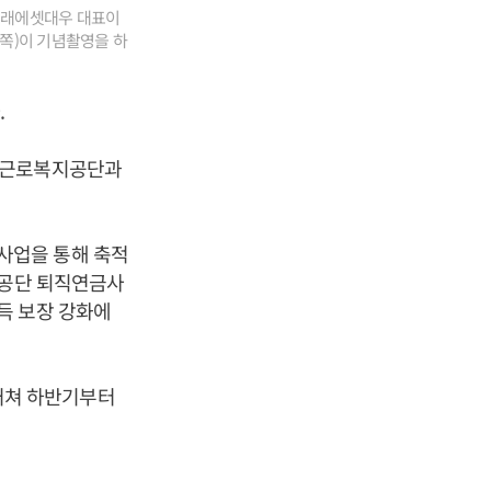
래에셋대우 대표이
쪽)이 기념촬영을 하
.
서 근로복지공단과
사업을 통해 축적
지공단 퇴직연금사
득 보장 강화에
거쳐 하반기부터