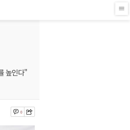
률 높인다"
0