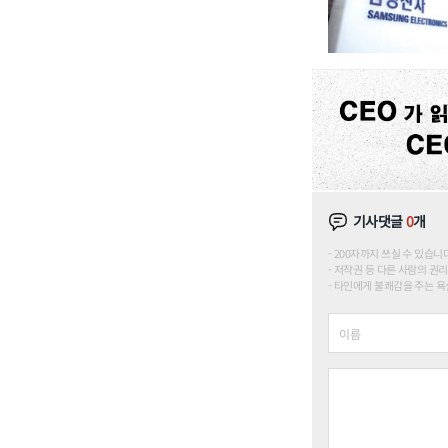
기사댓글
0
개
200자까지 쓰실 수 있습니다. (
저작권 등 다른 사람의 권리
타인에게 불쾌감을 주는 욕설