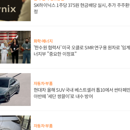
SK하이닉스 1주당 375원 현금배당 실시, 추가 주주환
정
화학·에너지
'한수원 협력사' 미국 오클로 SMR 연구용 원자로 '임계 
너지부 "중요한 이정표"
자동차·부품
현대차 올해 SUV 국내 베스트셀러 톱10에서 싼타페만
아반떼 '세단 쌍끌이'로 내수 방어
자동차·부품