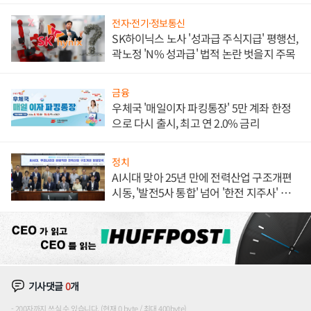
전자·전기·정보통신
SK하이닉스 노사 '성과급 주식지급' 평행선,
곽노정 'N% 성과급' 법적 논란 벗을지 주목
금융
우체국 '매일이자 파킹통장' 5만 계좌 한정
으로 다시 출시, 최고 연 2.0% 금리
정치
AI시대 맞아 25년 만에 전력산업 구조개편
시동, '발전5사 통합' 넘어 '한전 지주사' 재편
론도
기사댓글
0
개
200자까지 쓰실 수 있습니다. (현재 0 byte / 최대 400byte)