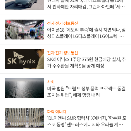
현대차 올해 SUV 국내 베스트셀러 톱10에
서 싼타페만 자리매김, 그랜저·아반떼 '세단
쌍끌이'로 내수 방어
전자·전기·정보통신
아이폰18 '메모리 부족'에 출시 지연되나, 삼
성디스플레이 LG디스플레이 LG이노텍 '탈
애플' 수익 다각화 속도
전자·전기·정보통신
SK하이닉스 1주당 375원 현금배당 실시, 추
가 주주환원 계획 9월 공개 예정
사회
미국 법원 "트럼프 정부 풍력 프로젝트 동결
조치는 위법", 해제 명령 내려
화학·에너지
'DL이앤씨 SMR 협력사' X에너지, '한수원 포
스코 동맹' 센트러스에너지와 우라늄 계약
체결