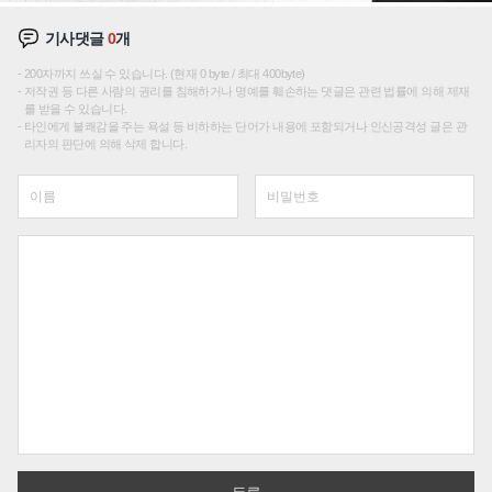
기사댓글
0
개
200자까지 쓰실 수 있습니다. (현재 0 byte / 최대 400byte)
저작권 등 다른 사람의 권리를 침해하거나 명예를 훼손하는 댓글은 관련 법률에 의해 제재
를 받을 수 있습니다.
타인에게 불쾌감을 주는 욕설 등 비하하는 단어가 내용에 포함되거나 인신공격성 글은 관
리자의 판단에 의해 삭제 합니다.