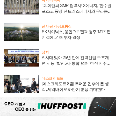
화학·에너지
'DL이앤씨 SMR 협력사' X에너지, '한수원
포스코 동맹' 센트러스에너지와 우라늄
계약 체결
전자·전기·정보통신
SK하이닉스, 용인 'Y2' 팹과 청주 'M17' 팹
건설에 54조 투자 결정
정치
AI시대 맞아 25년 만에 전력산업 구조개
편 시동, '발전5사 통합' 넘어 '한전 지주사'
재편론도
데스크 리포트
[데스크리포트 8월] 무더운 입추에 든 생
각, 제약바이오 하반기 훈풍 기대한다