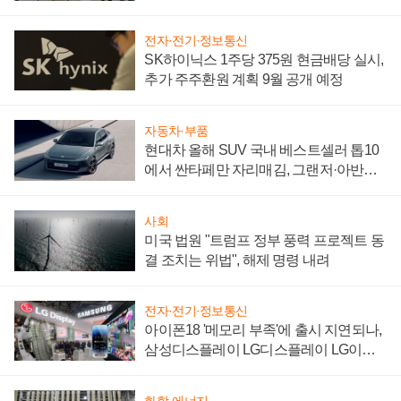
"중요한 이정표"
전자·전기·정보통신
SK하이닉스 1주당 375원 현금배당 실시,
추가 주주환원 계획 9월 공개 예정
자동차·부품
현대차 올해 SUV 국내 베스트셀러 톱10
에서 싼타페만 자리매김, 그랜저·아반떼
'세단 쌍끌이'로 내수 방어
사회
미국 법원 "트럼프 정부 풍력 프로젝트 동
결 조치는 위법", 해제 명령 내려
전자·전기·정보통신
아이폰18 '메모리 부족'에 출시 지연되나,
삼성디스플레이 LG디스플레이 LG이노
텍 '탈애플' 수익 다각화 속도