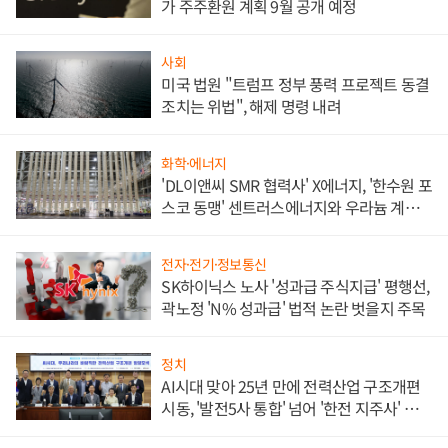
가 주주환원 계획 9월 공개 예정
사회
미국 법원 "트럼프 정부 풍력 프로젝트 동결
조치는 위법", 해제 명령 내려
화학·에너지
'DL이앤씨 SMR 협력사' X에너지, '한수원 포
스코 동맹' 센트러스에너지와 우라늄 계약
체결
전자·전기·정보통신
SK하이닉스 노사 '성과급 주식지급' 평행선,
곽노정 'N% 성과급' 법적 논란 벗을지 주목
정치
AI시대 맞아 25년 만에 전력산업 구조개편
시동, '발전5사 통합' 넘어 '한전 지주사' 재편
론도