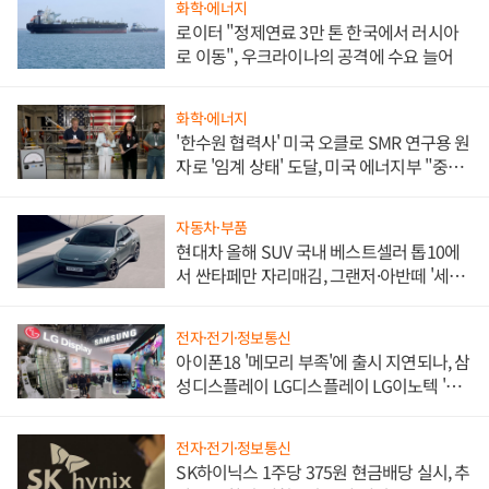
화학·에너지
로이터 "정제연료 3만 톤 한국에서 러시아
로 이동", 우크라이나의 공격에 수요 늘어
화학·에너지
'한수원 협력사' 미국 오클로 SMR 연구용 원
자로 '임계 상태' 도달, 미국 에너지부 "중요
한 이정표"
자동차·부품
현대차 올해 SUV 국내 베스트셀러 톱10에
서 싼타페만 자리매김, 그랜저·아반떼 '세단
쌍끌이'로 내수 방어
전자·전기·정보통신
아이폰18 '메모리 부족'에 출시 지연되나, 삼
성디스플레이 LG디스플레이 LG이노텍 '탈
애플' 수익 다각화 속도
전자·전기·정보통신
SK하이닉스 1주당 375원 현금배당 실시, 추