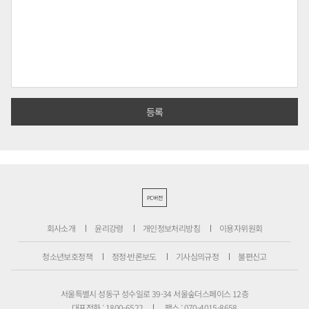
PC버전
회사소개
윤리강령
개인정보처리방침
이용자위원회
청소년보호정책
정정·반론보도
기사심의규정
불편신고
서울특별시 성동구 성수일로 39-34 서울숲더스페이스 12층
대표전화 : 1800-6522
팩스 : 070-4015-8658