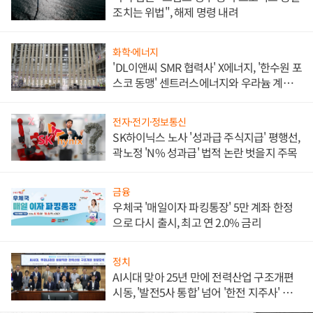
조치는 위법", 해제 명령 내려
화학·에너지
'DL이앤씨 SMR 협력사' X에너지, '한수원 포
스코 동맹' 센트러스에너지와 우라늄 계약
체결
전자·전기·정보통신
SK하이닉스 노사 '성과급 주식지급' 평행선,
곽노정 'N% 성과급' 법적 논란 벗을지 주목
금융
우체국 '매일이자 파킹통장' 5만 계좌 한정
으로 다시 출시, 최고 연 2.0% 금리
정치
AI시대 맞아 25년 만에 전력산업 구조개편
시동, '발전5사 통합' 넘어 '한전 지주사' 재편
론도