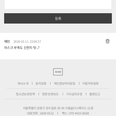
혜빈
2020-03-11 23:04:37
마스크 부족도 신천지 탓..?
PC버전
회사소개
윤리강령
개인정보처리방침
이용자위원회
청소년보호정책
정정·반론보도
기사심의규정
불편신고
서울특별시 성동구 성수일로 39-34 서울숲더스페이스 12층
대표전화 : 1800-6522
팩스 : 070-4015-8658