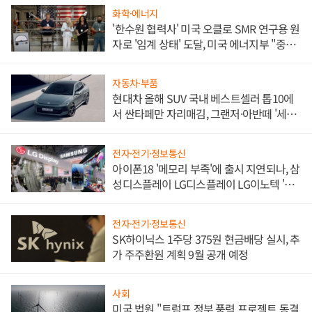
화학·에너지
'한수원 협력사' 미국 오클로 SMR 연구용 원
자로 '임계 상태' 도달, 미국 에너지부 "중요
한 이정표"
자동차·부품
현대차 올해 SUV 국내 베스트셀러 톱10에
서 싼타페만 자리매김, 그랜저·아반떼 '세단
쌍끌이'로 내수 방어
전자·전기·정보통신
아이폰18 '메모리 부족'에 출시 지연되나, 삼
성디스플레이 LG디스플레이 LG이노텍 '탈
애플' 수익 다각화 속도
전자·전기·정보통신
SK하이닉스 1주당 375원 현금배당 실시, 추
가 주주환원 계획 9월 공개 예정
사회
미국 법원 "트럼프 정부 풍력 프로젝트 동결