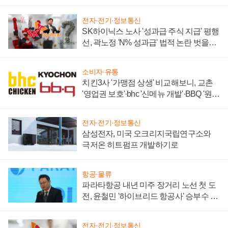
전자·전기·정보통신
SK하이닉스 노사 '성과급 주식 지급' 평행
선, 곽노정 'N% 성과급' 법적 논란 벗을지
주목
소비자·유통
치킨3사 '가맹점 상생' 비교해보니, 교촌
'영업권 보호'·bhc '신메뉴 개발'·BBQ '원가
부담'
전자·전기·정보통신
삼성전자, 미국 오크리지국립연구소와
극저온 히트펌프 개발하기로
항공·물류
파라타항공 내년 미주 장거리 노선 첫 도
전, 윤철민 '하이브리드 항공사' 승부수 통
할까
전자·전기·정보통신