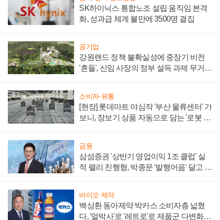
SK하이닉스 통합노조 설립 움직임 본격
화, 성과급 체계 불만에 3500명 결집
공기업
강원랜드 정책 불확실성에 중장기 비전
'흔들', 신임 사장의 정부 설득 과제 무거워
져
소비자·유통
[현장] 롯데마트 야심작 '부산 물류센터' 가
보니, 장보기 상품 자동으로 담는 '로봇 40
0대' 장관
금융
삼섬증권 '상반기 영업이익 1조 클럽' 실
적 랠리 진행형, 박종문 '발행어음' 달고 연
임 향하나
바이오·제약
백상환 동아제약 박카스 소비자층 넓혔
다, '얼박사'로 '레트로'로 제품군 다변화