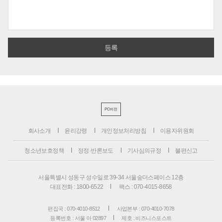
PC버전
회사소개
윤리강령
개인정보처리방침
이용자위원회
청소년보호정책
정정·반론보도
기사심의규정
불편신고
서울특별시 성동구 성수일로 39-34 서울숲더스페이스 12층
대표전화 : 1800-6522
팩스 : 070-4015-8658
편집국 : 070-4010-8512
사업본부 : 070-4010-7078
등록번호 : 서울 아 02897
제호 : 비즈니스포스트