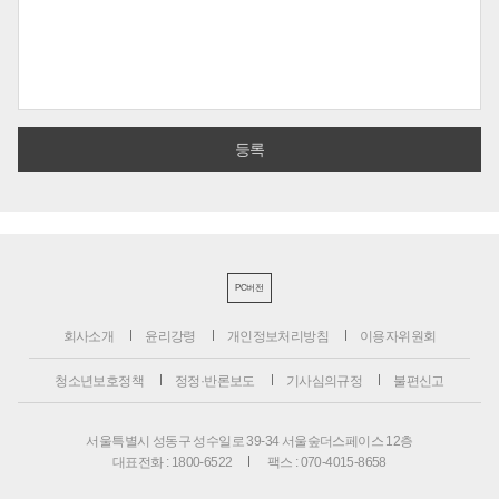
PC버전
회사소개
윤리강령
개인정보처리방침
이용자위원회
청소년보호정책
정정·반론보도
기사심의규정
불편신고
서울특별시 성동구 성수일로 39-34 서울숲더스페이스 12층
대표전화 : 1800-6522
팩스 : 070-4015-8658