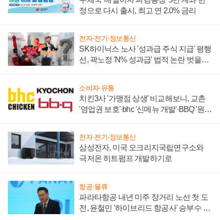
정으로 다시 출시, 최고 연 2.0% 금리
전자·전기·정보통신
SK하이닉스 노사 '성과급 주식 지급' 평행
선, 곽노정 'N% 성과급' 법적 논란 벗을지
주목
소비자·유통
치킨3사 '가맹점 상생' 비교해보니, 교촌
'영업권 보호'·bhc '신메뉴 개발'·BBQ '원가
부담'
전자·전기·정보통신
삼성전자, 미국 오크리지국립연구소와
극저온 히트펌프 개발하기로
항공·물류
파라타항공 내년 미주 장거리 노선 첫 도
전, 윤철민 '하이브리드 항공사' 승부수 통
할까