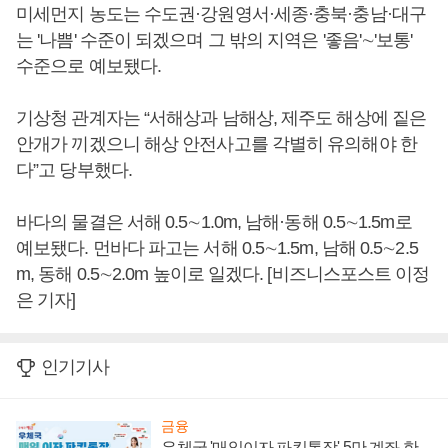
미세먼지 농도는 수도권·강원영서·세종·충북·충남·대구
는 '나쁨' 수준이 되겠으며 그 밖의 지역은 '좋음'∼'보통'
수준으로 예보됐다.
기상청 관계자는 “서해상과 남해상, 제주도 해상에 짙은
안개가 끼겠으니 해상 안전사고를 각별히 유의해야 한
다”고 당부했다.
바다의 물결은 서해 0.5∼1.0m, 남해·동해 0.5∼1.5m로
예보됐다. 먼바다 파고는 서해 0.5∼1.5m, 남해 0.5∼2.5
m, 동해 0.5∼2.0m 높이로 일겠다. [비즈니스포스트 이정
은 기자]
인기기사
금융
우체국 '매일이자 파킹통장' 5만 계좌 한