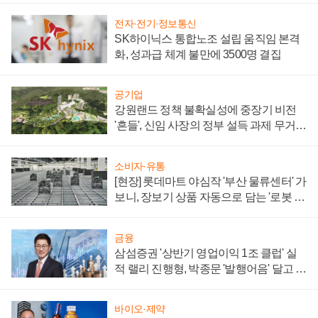
전자·전기·정보통신
SK하이닉스 통합노조 설립 움직임 본격
화, 성과급 체계 불만에 3500명 결집
공기업
강원랜드 정책 불확실성에 중장기 비전
'흔들', 신임 사장의 정부 설득 과제 무거워
져
소비자·유통
[현장] 롯데마트 야심작 '부산 물류센터' 가
보니, 장보기 상품 자동으로 담는 '로봇 40
0대' 장관
금융
삼섬증권 '상반기 영업이익 1조 클럽' 실
적 랠리 진행형, 박종문 '발행어음' 달고 연
임 향하나
바이오·제약