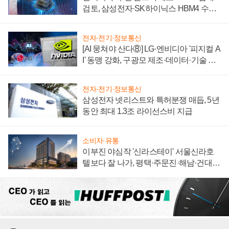
검토, 삼성전자·SK하이닉스 HBM4 수율
에 주도권 갈린다
전자·전기·정보통신
[AI 뭉쳐야 산다⑧] LG·엔비디아 '피지컬 A
I' 동맹 강화, 구광모 제조·데이터·기술 결
집해 종합 로보틱스 기업으로
전자·전기·정보통신
삼성전자 넷리스트와 특허분쟁 매듭, 5년
동안 최대 1.3조 라이선스비 지급
소비자·유통
이부진 야심작 '신라스테이' 서울신라호
텔보다 잘 나가, 평택·주문진·해남·건대로
성장판 더 넓힌다