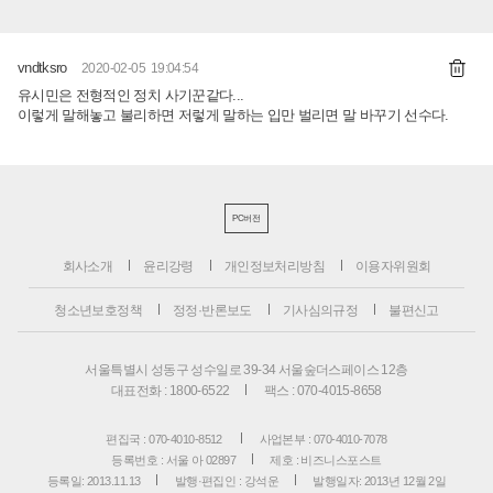
vndtksro
2020-02-05 19:04:54
유시민은 전형적인 정치 사기꾼같다...
이렇게 말해놓고 불리하면 저렇게 말하는 입만 벌리면 말 바꾸기 선수다.
PC버전
회사소개
윤리강령
개인정보처리방침
이용자위원회
청소년보호정책
정정·반론보도
기사심의규정
불편신고
서울특별시 성동구 성수일로 39-34 서울숲더스페이스 12층
대표전화 : 1800-6522
팩스 : 070-4015-8658
편집국 : 070-4010-8512
사업본부 : 070-4010-7078
등록번호 : 서울 아 02897
제호 : 비즈니스포스트
등록일: 2013.11.13
발행·편집인 : 강석운
발행일자: 2013년 12월 2일