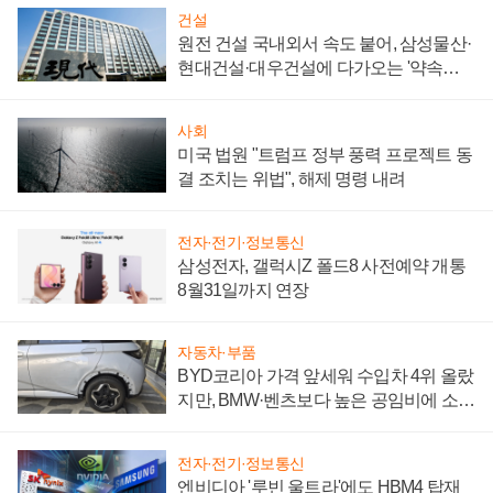
건설
원전 건설 국내외서 속도 붙어, 삼성물산·
현대건설·대우건설에 다가오는 '약속의
시간'
사회
미국 법원 "트럼프 정부 풍력 프로젝트 동
결 조치는 위법", 해제 명령 내려
전자·전기·정보통신
삼성전자, 갤럭시Z 폴드8 사전예약 개통
8월31일까지 연장
자동차·부품
BYD코리아 가격 앞세워 수입차 4위 올랐
지만, BMW·벤츠보다 높은 공임비에 소비
자 불만 폭발
전자·전기·정보통신
엔비디아 '루빈 울트라'에도 HBM4 탑재