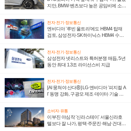
지만, BMW·벤츠보다 높은 공임비에 소비
자 불만 폭발
전자·전기·정보통신
엔비디아 '루빈 울트라'에도 HBM4 탑재
검토, 삼성전자·SK하이닉스 HBM4 수율
에 주도권 갈린다
전자·전기·정보통신
삼성전자 넷리스트와 특허분쟁 매듭, 5년
동안 최대 1.3조 라이선스비 지급
전자·전기·정보통신
[AI 뭉쳐야 산다⑧] LG·엔비디아 '피지컬 A
I' 동맹 강화, 구광모 제조·데이터·기술 결
집해 종합 로보틱스 기업으로
소비자·유통
이부진 야심작 '신라스테이' 서울신라호
텔보다 잘 나가, 평택·주문진·해남·건대로
성장판 더 넓힌다