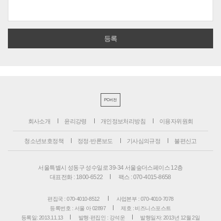
PC버전
회사소개
윤리강령
개인정보처리방침
이용자위원회
청소년보호정책
정정·반론보도
기사심의규정
불편신고
서울특별시 성동구 성수일로 39-34 서울숲더스페이스 12층
대표전화 : 1800-6522
팩스 : 070-4015-8658
편집국 : 070-4010-8512
사업본부 : 070-4010-7078
등록번호 : 서울 아 02897
제호 : 비즈니스포스트
등록일: 2013.11.13
발행·편집인 : 강석운
발행일자: 2013년 12월 2일