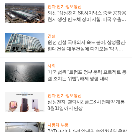
전자·전기·정보통신
외신 "삼성전자 SK하이닉스 중국 공장용
현지 생산 반도체 장비 시험, 미국 수출통
제 대비"
건설
원전 건설 국내외서 속도 붙어, 삼성물산·
현대건설·대우건설에 다가오는 '약속의
시간'
사회
미국 법원 "트럼프 정부 풍력 프로젝트 동
결 조치는 위법", 해제 명령 내려
전자·전기·정보통신
삼성전자, 갤럭시Z 폴드8 사전예약 개통
8월31일까지 연장
자동차·부품
BYD코리아 가격 앞세워 수입차 4위 올랐