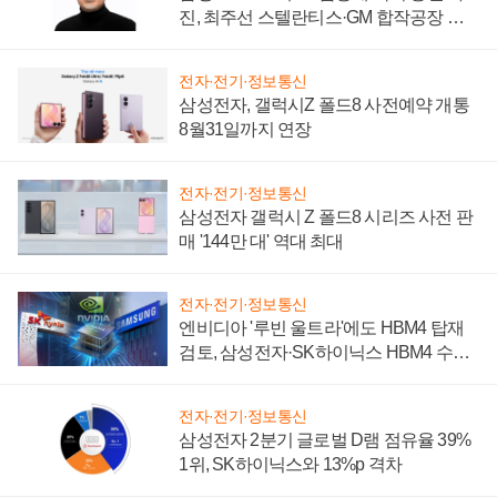
진, 최주선 스텔란티스·GM 합작공장 건
설 재추진하나
전자·전기·정보통신
삼성전자, 갤럭시Z 폴드8 사전예약 개통
8월31일까지 연장
전자·전기·정보통신
삼성전자 갤럭시 Z 폴드8 시리즈 사전 판
매 '144만 대' 역대 최대
전자·전기·정보통신
엔비디아 '루빈 울트라'에도 HBM4 탑재
검토, 삼성전자·SK하이닉스 HBM4 수율
에 주도권 갈린다
전자·전기·정보통신
삼성전자 2분기 글로벌 D램 점유율 39%
1위, SK하이닉스와 13%p 격차