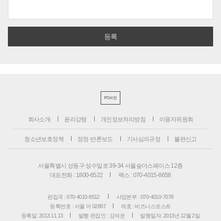
PC버전
회사소개
윤리강령
개인정보처리방침
이용자위원회
청소년보호정책
정정·반론보도
기사심의규정
불편신고
서울특별시 성동구 성수일로 39-34 서울숲더스페이스 12층
대표전화 : 1800-6522
팩스 : 070-4015-8658
편집국 : 070-4010-8512
사업본부 : 070-4010-7078
등록번호 : 서울 아 02897
제호 : 비즈니스포스트
등록일: 2013.11.13
발행·편집인 : 강석운
발행일자: 2013년 12월 2일