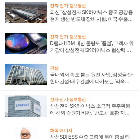
전자·전기·정보통신
외신 "삼성전자 SK하이닉스 중국 공장용
현지 생산 반도체 장비 시험, 미국 수출통
제 대비"
전자·전기·정보통신
D램과 HBM 내년 물량도 '품절', 고객사 위
기감이 삼성전자 SK하이닉스 협상력 더
키워
건설
국내외서 속도 붙는 원전 사업, 삼성물산·
현대건설·대우건설에 다가오는 '약속의
시간'
전자·전기·정보통신
삼성전자 SK하이닉스 소극적 주주환원
에 해외 증권가 비판, "반도체 호황 지속
성 의문"
화학·에너지
삼성SDI ESS 수요 급증에 북미 증설 타