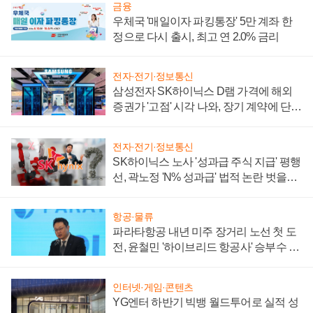
금융
우체국 '매일이자 파킹통장' 5만 계좌 한
정으로 다시 출시, 최고 연 2.0% 금리
전자·전기·정보통신
삼성전자 SK하이닉스 D램 가격에 해외
증권가 '고점' 시각 나와, 장기 계약에 단점
부각
전자·전기·정보통신
SK하이닉스 노사 '성과급 주식 지급' 평행
선, 곽노정 'N% 성과급' 법적 논란 벗을지
주목
항공·물류
파라타항공 내년 미주 장거리 노선 첫 도
전, 윤철민 '하이브리드 항공사' 승부수 통
할까
인터넷·게임·콘텐츠
YG엔터 하반기 빅뱅 월드투어로 실적 성