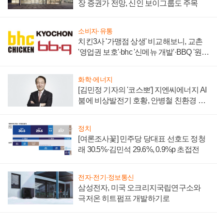
장 증권가 전망, 신인 보이그룹도 주목
소비자·유통
치킨3사 '가맹점 상생' 비교해보니, 교촌
'영업권 보호'·bhc '신메뉴 개발'·BBQ '원가
부담'
화학·에너지
[김민정 기자의 '코스뽀'] 지엔씨에너지 AI
붐에 비상발전기 호황, 안병철 친환경 에
너지 발전전문기업 향한다
정치
[여론조사꽃] 민주당 당대표 선호도 정청
래 30.5%·김민석 29.6%, 0.9%p 초접전
전자·전기·정보통신
삼성전자, 미국 오크리지국립연구소와
극저온 히트펌프 개발하기로