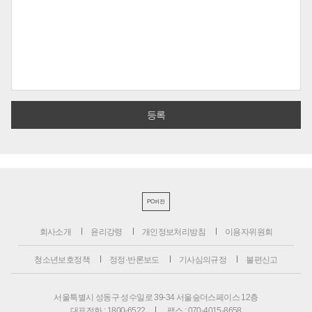
PC버전
회사소개
윤리강령
개인정보처리방침
이용자위원회
청소년보호정책
정정·반론보도
기사심의규정
불편신고
서울특별시 성동구 성수일로 39-34 서울숲더스페이스 12층
대표전화 : 1800-6522
팩스 : 070-4015-8658