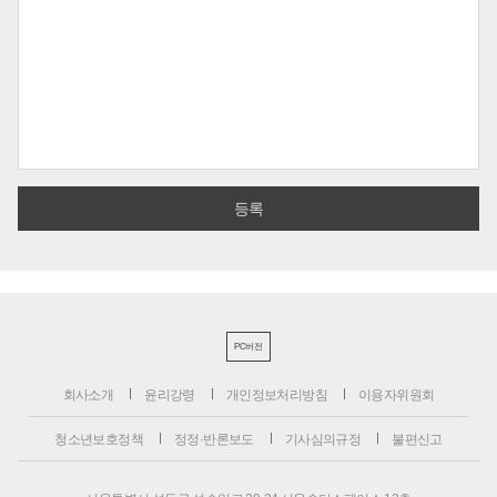
PC버전
회사소개
윤리강령
개인정보처리방침
이용자위원회
청소년보호정책
정정·반론보도
기사심의규정
불편신고