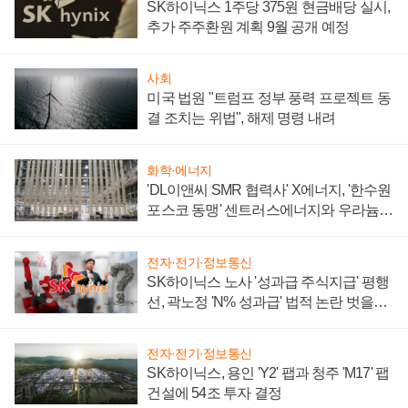
SK하이닉스 1주당 375원 현금배당 실시,
추가 주주환원 계획 9월 공개 예정
사회
미국 법원 "트럼프 정부 풍력 프로젝트 동
결 조치는 위법", 해제 명령 내려
화학·에너지
'DL이앤씨 SMR 협력사' X에너지, '한수원
포스코 동맹' 센트러스에너지와 우라늄
계약 체결
전자·전기·정보통신
SK하이닉스 노사 '성과급 주식지급' 평행
선, 곽노정 'N% 성과급' 법적 논란 벗을지
주목
전자·전기·정보통신
SK하이닉스, 용인 'Y2' 팹과 청주 'M17' 팹
건설에 54조 투자 결정