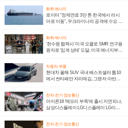
화학·에너지
로이터 "정제연료 3만 톤 한국에서 러시
아로 이동", 우크라이나의 공격에 수요 늘
어
화학·에너지
'한수원 협력사' 미국 오클로 SMR 연구용
원자로 '임계 상태' 도달, 미국 에너지부
"중요한 이정표"
자동차·부품
현대차 올해 SUV 국내 베스트셀러 톱10
에서 싼타페만 자리매김, 그랜저·아반떼
'세단 쌍끌이'로 내수 방어
전자·전기·정보통신
아이폰18 '메모리 부족'에 출시 지연되나,
삼성디스플레이 LG디스플레이 LG이노
텍 '탈애플' 수익 다각화 속도
전자·전기·정보통신