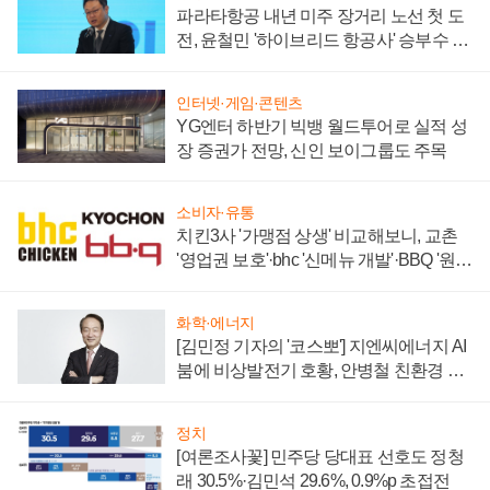
파라타항공 내년 미주 장거리 노선 첫 도
전, 윤철민 '하이브리드 항공사' 승부수 통
할까
인터넷·게임·콘텐츠
YG엔터 하반기 빅뱅 월드투어로 실적 성
장 증권가 전망, 신인 보이그룹도 주목
소비자·유통
치킨3사 '가맹점 상생' 비교해보니, 교촌
'영업권 보호'·bhc '신메뉴 개발'·BBQ '원가
부담'
화학·에너지
[김민정 기자의 '코스뽀'] 지엔씨에너지 AI
붐에 비상발전기 호황, 안병철 친환경 에
너지 발전전문기업 향한다
정치
[여론조사꽃] 민주당 당대표 선호도 정청
래 30.5%·김민석 29.6%, 0.9%p 초접전