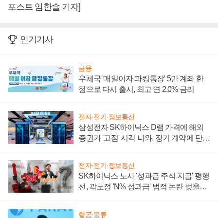
포스트 임한솔 기자]
인기기사
금융
우체국 '매일이자 파킹통장' 5만 계좌 한
정으로 다시 출시, 최고 연 2.0% 금리
전자·전기·정보통신
삼성전자 SK하이닉스 D램 가격에 해외
증권가 '고점' 시각 나와, 장기 계약에 단점
부각
전자·전기·정보통신
SK하이닉스 노사 '성과급 주식 지급' 평행
선, 곽노정 'N% 성과급' 법적 논란 벗을지
주목
항공·물류