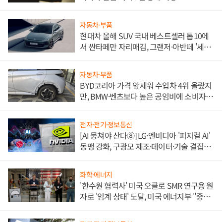
자동차·부품
현대차 올해 SUV 국내 베스트셀러 톱10에
서 싼타페만 자리매김, 그랜저·아반떼 '세단
쌍끌이'로 내수 방어
자동차·부품
BYD코리아 가격 앞세워 수입차 4위 올랐지
만, BMW·벤츠보다 높은 공임비에 소비자
불만 폭발
전자·전기·정보통신
[AI 뭉쳐야 산다⑧] LG·엔비디아 '피지컬 AI'
동맹 강화, 구광모 제조·데이터·기술 결집
해 종합 로보틱스 기업으로
화학·에너지
'한수원 협력사' 미국 오클로 SMR 연구용 원
자로 '임계 상태' 도달, 미국 에너지부 "중요
한 이정표"