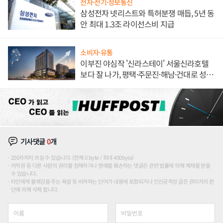
전자·전기·정보통신
삼성전자 넷리스트와 특허분쟁 매듭, 5년 동
안 최대 1.3조 라이선스비 지급
소비자·유통
이부진 야심작 '신라스테이' 서울신라호텔
보다 잘 나가, 평택·주문진·해남·건대로 성
장판 더 넓힌다
기사댓글
0
개
200자까지 쓰실 수 있습니다. (현재 0 byte / 최대 400byte)
저작권 등 다른 사람의 권리를 침해하거나 명예를 훼손하는 댓글은 관련 법률에 의해 제재를 받을
수 있습니다.
타인에게 불쾌감을 주는 욕설 등 비하하는 단어가 내용에 포함되거나 인신공격성 글은 관리자의 판
단에 의해 삭제 합니다.