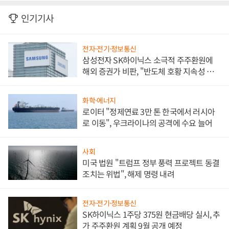
인기기사
전자·전기·정보통신
삼성전자 SK하이닉스 소극적 주주환원에
해외 증권가 비판, "반도체 호황 지속성 의
문"
화학·에너지
로이터 "정제연료 3만 톤 한국에서 러시아
로 이동", 우크라이나의 공격에 수요 늘어
사회
미국 법원 "트럼프 정부 풍력 프로젝트 동결
조치는 위법", 해제 명령 내려
전자·전기·정보통신
SK하이닉스 1주당 375원 현금배당 실시, 추
가 주주환원 계획 9월 공개 예정