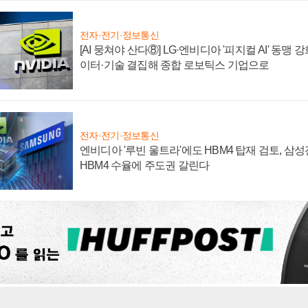
전자·전기·정보통신
[AI 뭉쳐야 산다⑧] LG·엔비디아 '피지컬 AI' 동맹 
이터·기술 결집해 종합 로보틱스 기업으로
전자·전기·정보통신
엔비디아 '루빈 울트라'에도 HBM4 탑재 검토, 삼
HBM4 수율에 주도권 갈린다