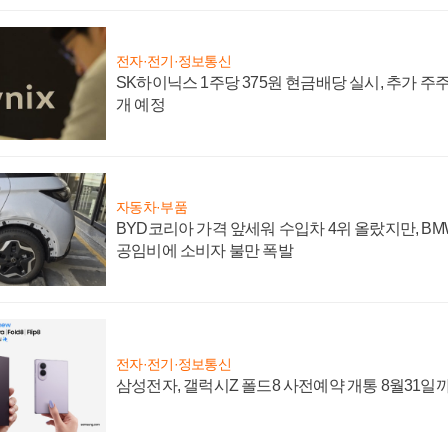
전자·전기·정보통신
SK하이닉스 1주당 375원 현금배당 실시, 추가 주
개 예정
자동차·부품
BYD코리아 가격 앞세워 수입차 4위 올랐지만, B
공임비에 소비자 불만 폭발
전자·전기·정보통신
삼성전자, 갤럭시Z 폴드8 사전예약 개통 8월31일