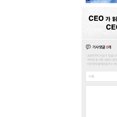
기사댓글
0
개
200자까지 쓰실 수 있습니다. (
저작권 등 다른 사람의 권리
타인에게 불쾌감을 주는 욕설