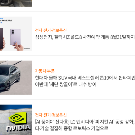
전자·전기·정보통신
삼성전자, 갤럭시Z 폴드8 사전예약 개통 8월31일까
자동차·부품
현대차 올해 SUV 국내 베스트셀러 톱10에서 싼타페만
아반떼 '세단 쌍끌이'로 내수 방어
전자·전기·정보통신
[AI 뭉쳐야 산다⑧] LG·엔비디아 '피지컬 AI' 동맹 강
터·기술 결집해 종합 로보틱스 기업으로