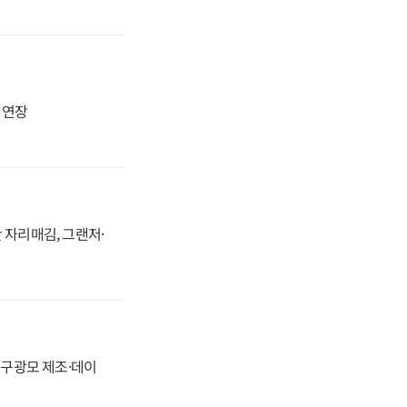
지 연장
 자리매김, 그랜저·
화, 구광모 제조·데이