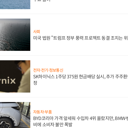
사회
미국 법원 "트럼프 정부 풍력 프로젝트 동결 조치는 위
전자·전기·정보통신
SK하이닉스 1주당 375원 현금배당 실시, 추가 주주환
정
자동차·부품
BYD코리아 가격 앞세워 수입차 4위 올랐지만, BMW
비에 소비자 불만 폭발