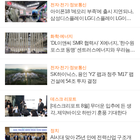
전자·전기·정보통신
아이폰18 '메모리 부족'에 출시 지연되나,
삼성디스플레이 LG디스플레이 LG이노
텍 '탈애플' 수익 다각화 속도
화학·에너지
'DL이앤씨 SMR 협력사' X에너지, '한수원
포스코 동맹' 센트러스에너지와 우라늄
계약 체결
전자·전기·정보통신
SK하이닉스, 용인 'Y2' 팹과 청주 'M17' 팹
건설에 54조 투자 결정
데스크 리포트
[데스크리포트 8월] 무더운 입추에 든 생
각, 제약바이오 하반기 훈풍 기대한다
정치
AI시대 맞아 25년 만에 전력산업 구조개