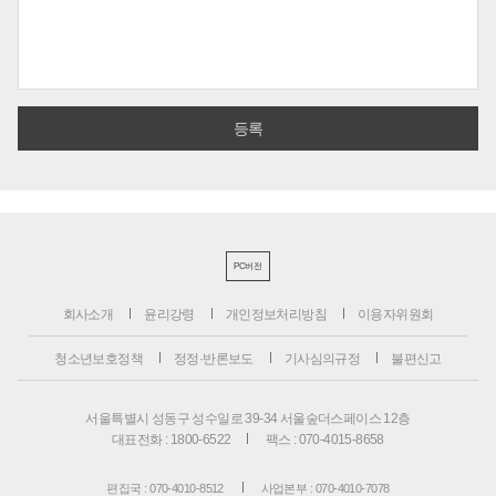
PC버전
회사소개
윤리강령
개인정보처리방침
이용자위원회
청소년보호정책
정정·반론보도
기사심의규정
불편신고
서울특별시 성동구 성수일로 39-34 서울숲더스페이스 12층
대표전화 : 1800-6522
팩스 : 070-4015-8658
편집국 : 070-4010-8512
사업본부 : 070-4010-7078