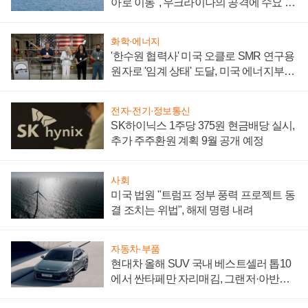
아로 이동", 우크라이나의 공격에 수요 늘
어
화학·에너지
'한수원 협력사' 미국 오클로 SMR 연구용
원자로 '임계 상태' 도달, 미국 에너지부
"중요한 이정표"
전자·전기·정보통신
SK하이닉스 1주당 375원 현금배당 실시,
추가 주주환원 계획 9월 공개 예정
사회
미국 법원 "트럼프 정부 풍력 프로젝트 동
결 조치는 위법", 해제 명령 내려
자동차·부품
현대차 올해 SUV 국내 베스트셀러 톱10
에서 싼타페만 자리매김, 그랜저·아반떼
'세단 쌍끌이'로 내수 방어