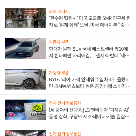
화학·에너지
'한수원 협력사' 미국 오클로 SMR 연구용 원
자로 '임계 상태' 도달, 미국 에너지부 "중요
한 이정표"
자동차·부품
현대차 올해 SUV 국내 베스트셀러 톱10에
서 싼타페만 자리매김, 그랜저·아반떼 '세단
쌍끌이'로 내수 방어
자동차·부품
BYD코리아 가격 앞세워 수입차 4위 올랐지
만, BMW·벤츠보다 높은 공임비에 소비자
불만 폭발
전자·전기·정보통신
[AI 뭉쳐야 산다⑧] LG·엔비디아 '피지컬 AI'
동맹 강화, 구광모 제조·데이터·기술 결집
해 종합 로보틱스 기업으로
전자·전기·정보통신