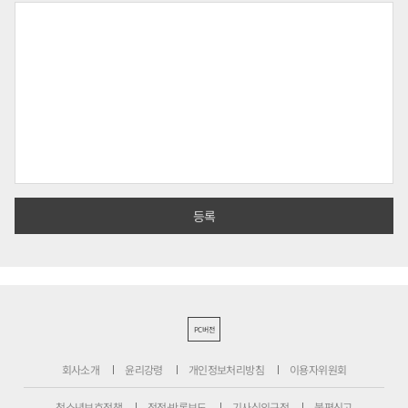
PC버전
회사소개
윤리강령
개인정보처리방침
이용자위원회
청소년보호정책
정정·반론보도
기사심의규정
불편신고