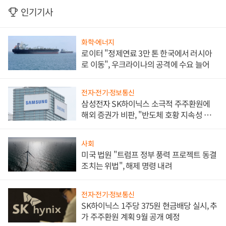
인기기사
화학·에너지
로이터 "정제연료 3만 톤 한국에서 러시아
로 이동", 우크라이나의 공격에 수요 늘어
전자·전기·정보통신
삼성전자 SK하이닉스 소극적 주주환원에
해외 증권가 비판, "반도체 호황 지속성 의
문"
사회
미국 법원 "트럼프 정부 풍력 프로젝트 동결
조치는 위법", 해제 명령 내려
전자·전기·정보통신
SK하이닉스 1주당 375원 현금배당 실시, 추
가 주주환원 계획 9월 공개 예정