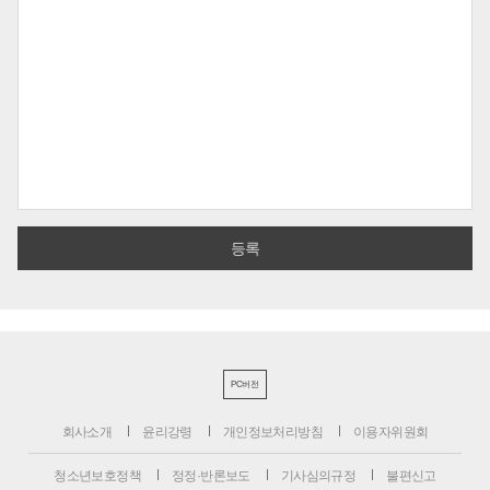
PC버전
회사소개
윤리강령
개인정보처리방침
이용자위원회
청소년보호정책
정정·반론보도
기사심의규정
불편신고