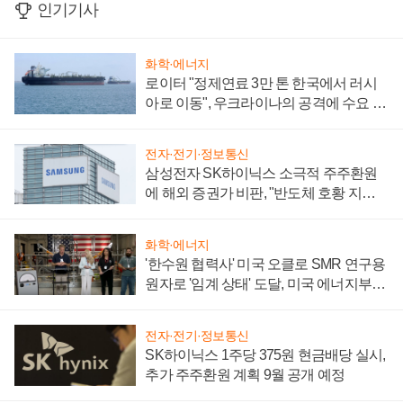
인기기사
화학·에너지
로이터 "정제연료 3만 톤 한국에서 러시
아로 이동", 우크라이나의 공격에 수요 늘
어
전자·전기·정보통신
삼성전자 SK하이닉스 소극적 주주환원
에 해외 증권가 비판, "반도체 호황 지속
성 의문"
화학·에너지
'한수원 협력사' 미국 오클로 SMR 연구용
원자로 '임계 상태' 도달, 미국 에너지부
"중요한 이정표"
전자·전기·정보통신
SK하이닉스 1주당 375원 현금배당 실시,
추가 주주환원 계획 9월 공개 예정