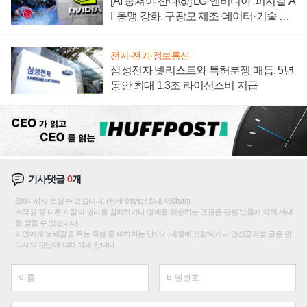
[AI 뭉쳐야 산다⑧] LG·엔비디아 '피지컬 A
I' 동맹 강화, 구광모 제조·데이터·기술 결
집해 종합 로보틱스 기업으로
전자·전기·정보통신
삼성전자 넷리스트와 특허분쟁 매듭, 5년
동안 최대 1.3조 라이선스비 지급
기사댓글
0
개
200자까지 쓰실 수 있습니다. (현재 0 byte / 최대 400byte)
저작권 등 다른 사람의 권리를 침해하거나 명예를 훼손하는 댓글은 관련 법률에 의해 제재
를 받을 수 있습니다.
타인에게 불쾌감을 주는 욕설 등 비하하는 단어가 내용에 포함되거나 인신공격성 글은 관
리자의 판단에 의해 삭제 합니다.