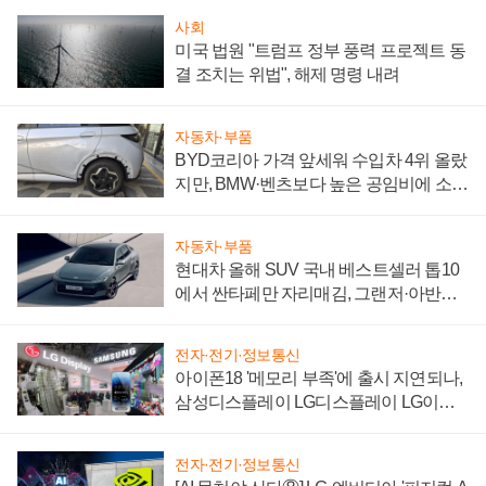
사회
미국 법원 "트럼프 정부 풍력 프로젝트 동
결 조치는 위법", 해제 명령 내려
자동차·부품
BYD코리아 가격 앞세워 수입차 4위 올랐
지만, BMW·벤츠보다 높은 공임비에 소비
자 불만 폭발
자동차·부품
현대차 올해 SUV 국내 베스트셀러 톱10
에서 싼타페만 자리매김, 그랜저·아반떼
'세단 쌍끌이'로 내수 방어
전자·전기·정보통신
아이폰18 '메모리 부족'에 출시 지연되나,
삼성디스플레이 LG디스플레이 LG이노
텍 '탈애플' 수익 다각화 속도
전자·전기·정보통신