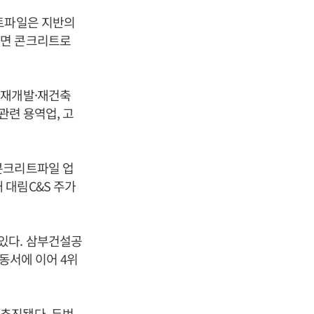
리트파일은 지반의
하면 콘크리트로
 재개발·재건축
관련 용역업, 고
콘크리트파일 업
때 대림C&S 주가
있다. 삼부건설공
스동서에 이어 4위
추진됐다. 두번