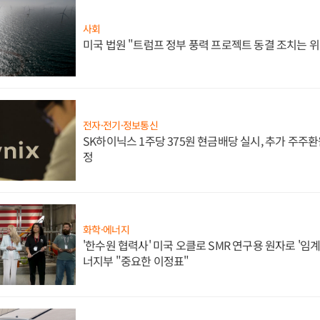
사회
미국 법원 "트럼프 정부 풍력 프로젝트 동결 조치는 위
전자·전기·정보통신
SK하이닉스 1주당 375원 현금배당 실시, 추가 주주환
정
화학·에너지
'한수원 협력사' 미국 오클로 SMR 연구용 원자로 '임계 
너지부 "중요한 이정표"