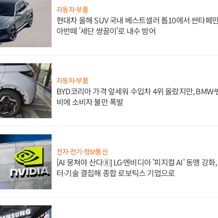
자동차·부품
현대차 올해 SUV 국내 베스트셀러 톱10에서 싼타페만
아반떼 '세단 쌍끌이'로 내수 방어
자동차·부품
BYD코리아 가격 앞세워 수입차 4위 올랐지만, BMW
비에 소비자 불만 폭발
전자·전기·정보통신
[AI 뭉쳐야 산다⑧] LG·엔비디아 '피지컬 AI' 동맹 강
터·기술 결집해 종합 로보틱스 기업으로