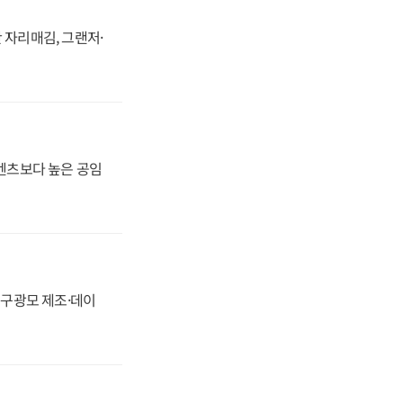
 자리매김, 그랜저·
·벤츠보다 높은 공임
화, 구광모 제조·데이