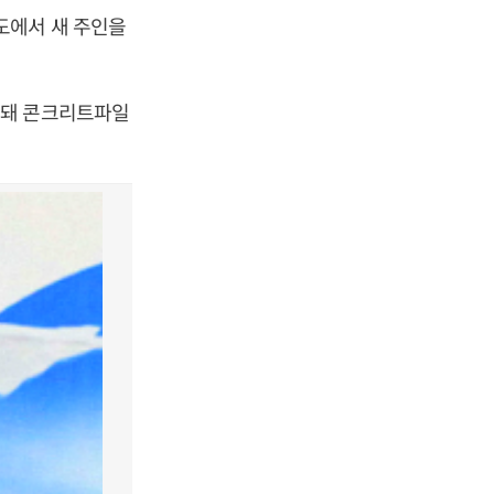
도에서 새 주인을
망돼 콘크리트파일